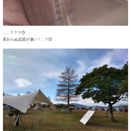
......？？？🙃
変わらぬ品質が凄い！...？🙃