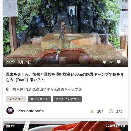
2025年9月14日
22
0
温泉を楽しみ、御岳と乗鞍を望む標高1400mの絶景キャンプで秋を食
らう【Day1】寒い(*_*;
[岐阜県] N.A.O.高山すずらん高原キャンプ場
ファミリー
オートサイト
キャンピングカー
vios outdoor's
107
173
2025年9月6日
26