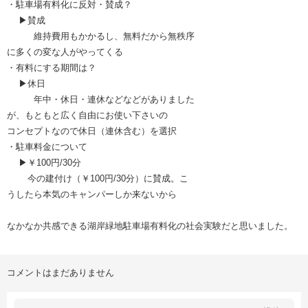
・駐車場有料化に反対・賛成？
▶賛成
維持費用もかかるし、無料だから無秩序
に多くの変な人がやってくる
・有料にする期間は？
▶休日
年中・休日・連休などなどがありました
が、もともと広く自由にお使い下さいの
コンセプトなので休日（連休含む）を選択
・駐車料金について
▶￥100円/30分
今の建付け（￥100円/30分）に賛成。こ
うしたら本気のキャンパーしか来ないから
なかなか共感できる湖岸緑地駐車場有料化の社会実験だと思いました。
コメントはまだありません