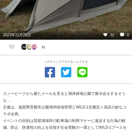
2023年11月25日
32
0
32
このキャンプブログをシェアする
スノーピークから着たメールを見ると湖岸緑地公園で展示会をするそう
な...
主催は、滋賀県営都市公園湖岸緑地管理とWILD-1京都宝ヶ池店の妙なコ
ラボ企画。
イベントの目的は琵琶湖湖岸の駐車場の利用マナーに違反する行為の軽
減、防止、快適性の向上を目指す社会実験の一環としてWILD-1ブースを