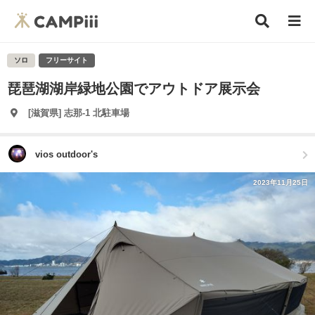
ソロ
フリーサイト
琵琶湖湖岸緑地公園でアウトドア展示会
[滋賀県] 志那-1 北駐車場
vios outdoor's
2023年11月25日