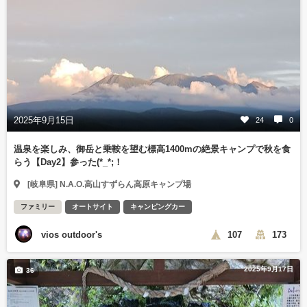
2025年9月15日
24
0
温泉を楽しみ、御岳と乗鞍を望む標高1400mの絶景キャンプで秋を食
らう【Day2】参った(*_*;！
[岐阜県] N.A.O.高山すずらん高原キャンプ場
ファミリー
オートサイト
キャンピングカー
vios outdoor's
107
173
2025年9月17日
36