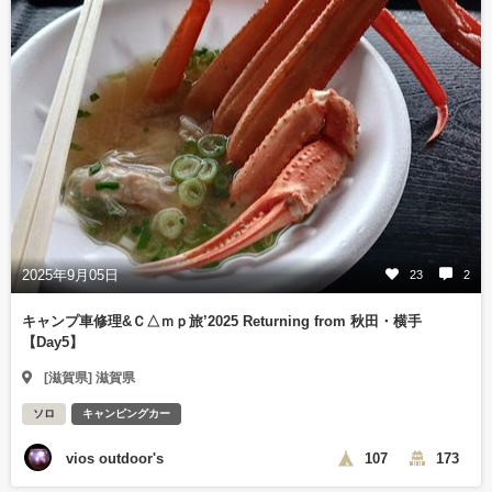
2025年9月05日
23
2
キャンプ車修理&Ｃ△ｍｐ旅’2025 Returning from 秋田・横手
【Day5】
[滋賀県] 滋賀県
ソロ
キャンピングカー
vios outdoor's
107
173