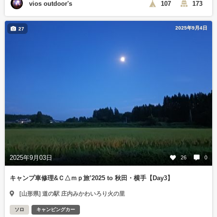
vios outdoor's
107
173
2025年9月4日
27
2025年9月03日
26
0
キャンプ車修理&Ｃ△ｍｐ旅’2025 to 秋田・横手【Day3】
[山形県] 道の駅 庄内みかわいろり火の里
ソロ
キャンピングカー