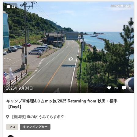
2025年9月6日
22
2025年9月04日
20
0
キャンプ車修理&Ｃ△ｍｐ旅’2025 Returning from 秋田・横手
【Day4】
[新潟県] 道の駅 うみてらす名立
ソロ
キャンピングカー