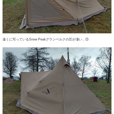
遠くに写っているSnow Peakグランベルクの圧が凄い...🙃