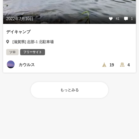
2022年7月10日
41
1
デイキャンプ
[滋賀県] 志那-1 北駐車場
ソロ
フリーサイト
カウルス
19
4
もっとみる