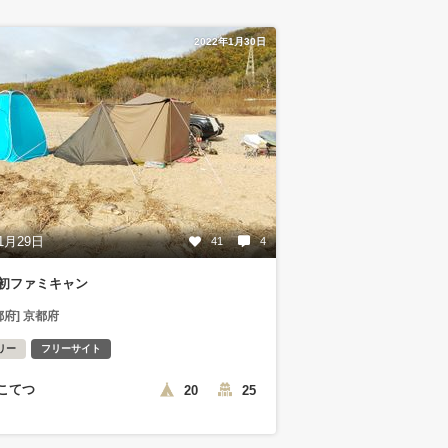
2022年1月30日
1月29日
41
4
年初ファミキャン
都府] 京都府
リー
フリーサイト
こてつ
20
25