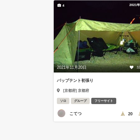
2021
4
2021年11月20日
3
パップテント初張り
[京都府] 京都府
ソロ
グループ
フリーサイト
こてつ
20