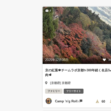
202
7
2025年12月05日
3
京の紅葉🍁チームラボ京都✨300年続く名店
肉🥩
[京都府] 京都府
ファミリー
フリーサイト
Camp 'n'g Roll♪🏁
60