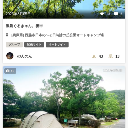
2023年8月05日
48
6
激暑ぐるきゃん。後半
[兵庫県] 西脇市日本のへそ日時計の丘公園オートキャンプ場
グループ
区画サイト
オートサイト
のんのん
43
13
2023年8月6日
15