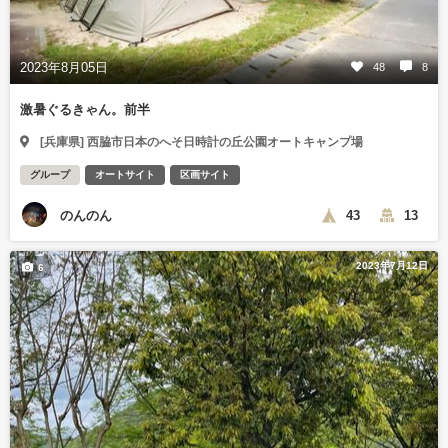
2023年8月05日
48
8
激暑ぐるきゃん。前半
[兵庫県] 西脇市日本のへそ日時計の丘公園オートキャンプ場
グループ
オートサイト
区画サイト
のんのん
43
13
2023年7月12日
6