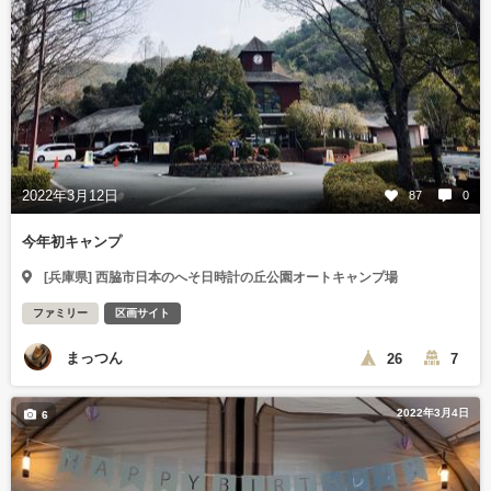
2022年3月12日
87
0
今年初キャンプ
[兵庫県] 西脇市日本のへそ日時計の丘公園オートキャンプ場
ファミリー
区画サイト
まっつん
26
7
2022年3月4日
6