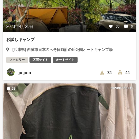
2023年4月29日
38
0
お試しキャンプ
[兵庫県] 西脇市日本のへそ日時計の丘公園オートキャンプ場
ファミリー
区画サイト
オートサイト
jinjinn
34
44
2023年7月10日
26