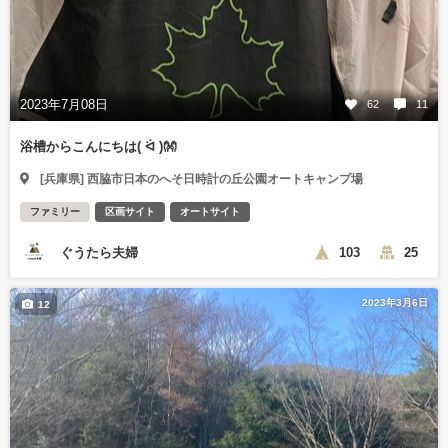
2023年7月08日
62
11
浴槽からこんにちは( ᐛ )👐
[兵庫県] 西脇市日本のへそ日時計の丘公園オートキャンプ場
ファミリー
区画サイト
オートサイト
ぐうたら夫婦
103
25
2023年3月6日
12