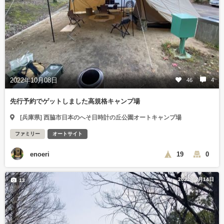
2022年10月08日
46
4
先行予約でゲットしました高規格キャンプ場
[兵庫県] 西脇市日本のへそ日時計の丘公園オートキャンプ場
ファミリー
オートサイト
enoeri
19
0
2022年3月14日
13