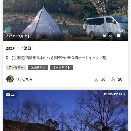
2023年3月04日
51
5
2023年 4泊目
[兵庫県] 西脇市日本のへそ日時計の丘公園オートキャンプ場
ファミリー
区画サイト
オートサイト
ぜんちろ
30
20
2023年2月11日
12