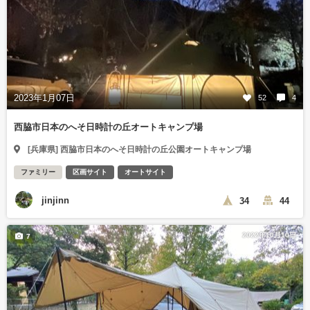
2023年1月07日
52
4
西脇市日本のへそ日時計の丘オートキャンプ場
[兵庫県] 西脇市日本のへそ日時計の丘公園オートキャンプ場
ファミリー
区画サイト
オートサイト
jinjinn
34
44
2022年10月10日
7