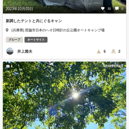
2023年10月03日
30
0
新調したテントと共にぐるキャン
[兵庫県] 西脇市日本のへそ日時計の丘公園オートキャンプ場
グループ
オートサイト
井上雅夫
6
2
2023年8月6日
8