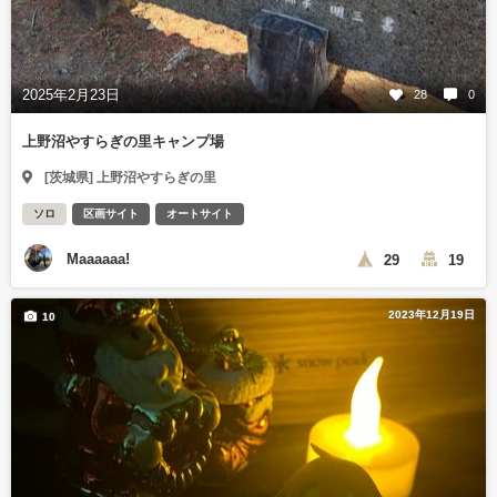
2025年2月23日
28
0
上野沼やすらぎの里キャンプ場
[茨城県] 上野沼やすらぎの里
ソロ
区画サイト
オートサイト
Maaaaaa!
29
19
2023年12月19日
10