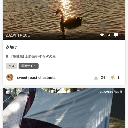
2023年1月20日
34
0
夕焼け
[茨城県] 上野沼やすらぎの里
ソロ
区画サイト
sweet roast chestnuts
24
1
2022年10月30日
5