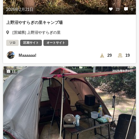
2026年2月21日
23
0
上野沼やすらぎの里キャンプ場
[茨城県] 上野沼やすらぎの里
ソロ
区画サイト
オートサイト
Maaaaaa!
29
19
2025年9月3日
13