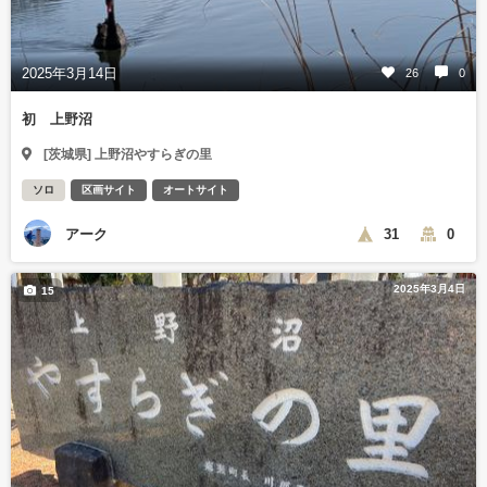
2025年3月14日
26
0
初 上野沼
[茨城県] 上野沼やすらぎの里
ソロ
区画サイト
オートサイト
アーク
31
0
2025年3月4日
15