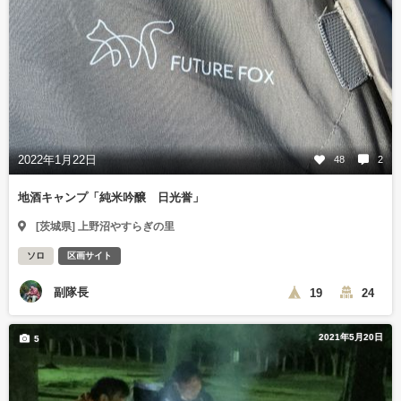
2022年1月22日
48
2
地酒キャンプ「純米吟醸 日光誉」
[茨城県] 上野沼やすらぎの里
ソロ
区画サイト
副隊長
19
24
2021年5月20日
5