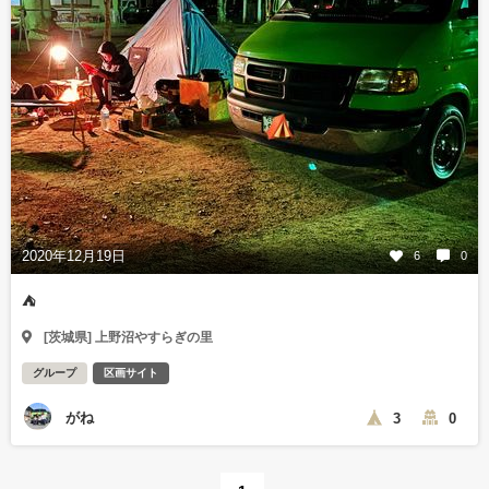
2020年12月19日
6
0
⛺️
[茨城県] 上野沼やすらぎの里
グループ
区画サイト
がね
3
0