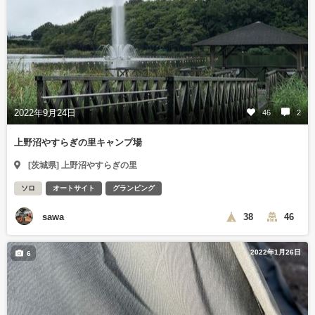
2022年9月24日
46
2
上野沼やすらぎの里キャンプ場
[茨城県] 上野沼やすらぎの里
ソロ
オートサイト
グランピング
sawa
38
46
2022年1月26日
6