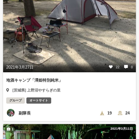
2021年3月27日
22
0
地酒キャンプ「澤姫特別純米」
[茨城県] 上野沼やすらぎの里
グループ
オートサイト
副隊長
19
24
2021年3月11日
1