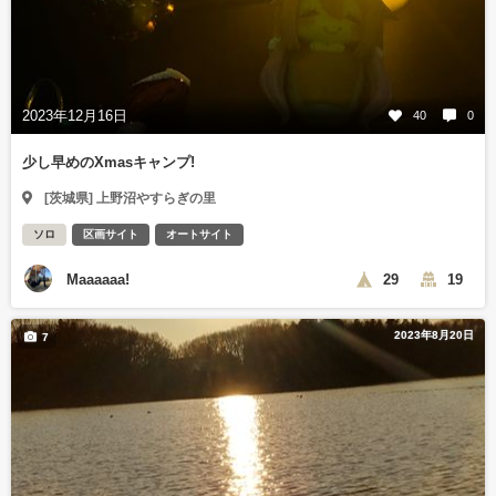
2023年12月16日
40
0
少し早めのXmasキャンプ!
[茨城県] 上野沼やすらぎの里
ソロ
区画サイト
オートサイト
Maaaaaa!
29
19
2023年8月20日
7