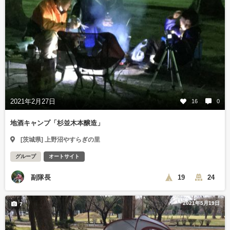
2021年2月27日
16
0
地酒キャンプ「杉並木本醸造」
[茨城県] 上野沼やすらぎの里
グループ
オートサイト
副隊長
19
24
2021年5月19日
7