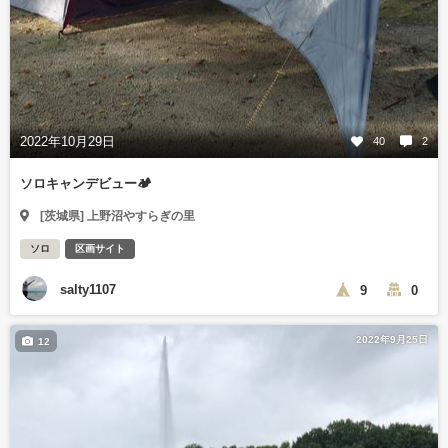
2022年10月29日
40
2
ソロキャンデビュー🏕️
[茨城県] 上野沼やすらぎの里
ソロ
区画サイト
salty1107
9
0
2022年9月25日
12