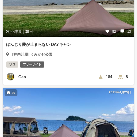
2025年6月08日
52
13
ぼんじり愛が止まらない DAYキャン
[神奈川県] うみかぜ公園
ソロ
フリーサイト
Gen
184
8
2025年4月29日
20