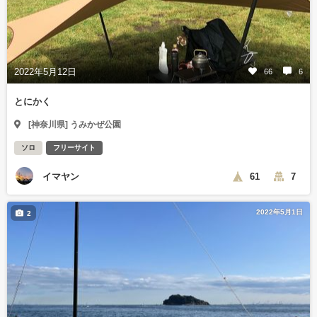
2022年5月12日
66
6
とにかく
[神奈川県] うみかぜ公園
ソロ
フリーサイト
イマヤン
61
7
2022年5月1日
2