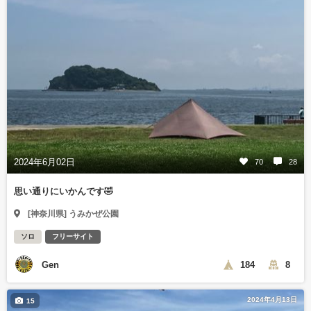
2024年6月02日
70
28
思い通りにいかんです🤣
[神奈川県] うみかぜ公園
ソロ
フリーサイト
Gen
184
8
2024年4月13日
15