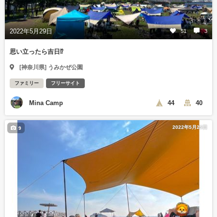
2022年5月29日
51
3
思い立ったら吉日⁉️
[神奈川県] うみかぜ公園
ファミリー
フリーサイト
Mina Camp
44
40
2022年5月25日
9