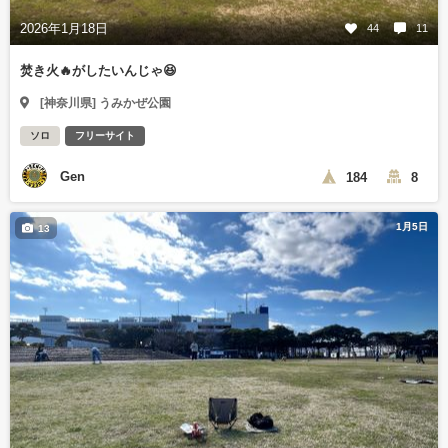
2026年1月18日
44
11
焚き火🔥がしたいんじゃ😆
[神奈川県] うみかぜ公園
ソロ
フリーサイト
Gen
184
8
1月5日
13