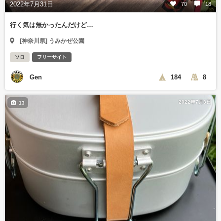
2022年7月31日
70
18
行く気は無かったんだけど…
[神奈川県] うみかぜ公園
ソロ
フリーサイト
Gen
184
8
2022年7月3日
13