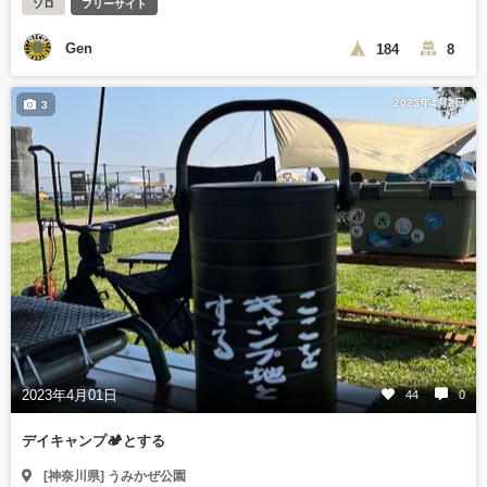
ソロ
フリーサイト
Gen
184
8
2023年4月2日
3
2023年4月01日
44
0
デイキャンプ🏕とする
[神奈川県] うみかぜ公園