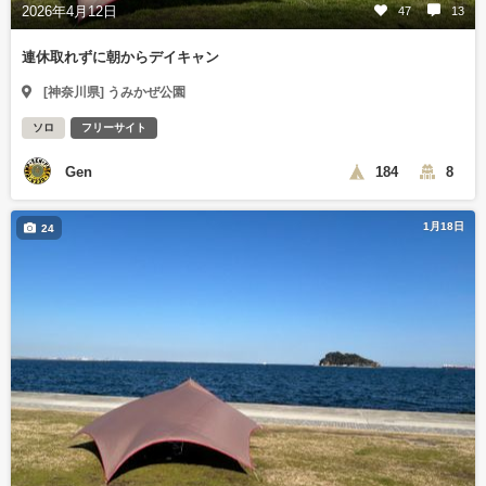
2026年4月12日
47
13
連休取れずに朝からデイキャン
[神奈川県] うみかぜ公園
ソロ
フリーサイト
Gen
184
8
1月18日
24