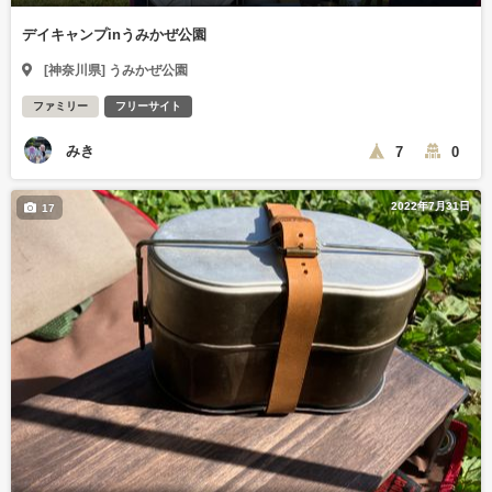
デイキャンプinうみかぜ公園
[神奈川県] うみかぜ公園
ファミリー
フリーサイト
みき
7
0
2022年7月31日
17