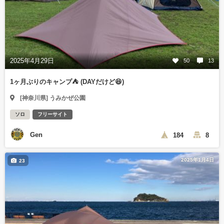
2025年4月29日
50
13
1ヶ月ぶりのキャンプ⛺️ (DAYだけど😆)
[神奈川県] うみかぜ公園
ソロ
フリーサイト
Gen
184
8
2025年1月4日
23