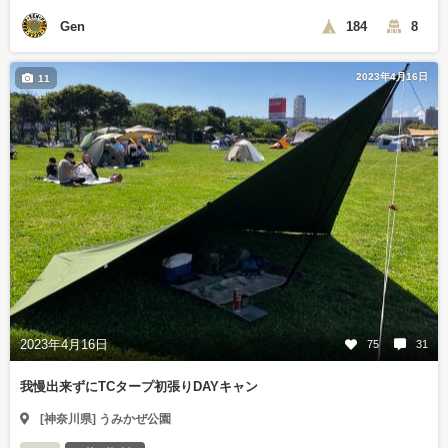
Gen
184
8
2023年4月16日
11
2023年4月16日
75
31
我慢出来ずにTCタープ初張りDAYキャン
[神奈川県] うみかぜ公園