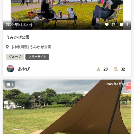
2022年5月05日
57
4
うみかぜ公園
[神奈川県] うみかぜ公園
グループ
フリーサイト
あやぴ
20
32
2022年5月12日
8