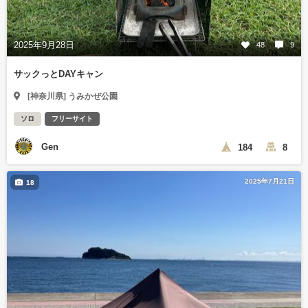
2025年9月28日
48
9
サックっとDAYキャン
[神奈川県] うみかぜ公園
ソロ
フリーサイト
Gen
184
8
2025年7月21日
18