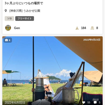
3ヶ月ぶりにいつもの場所で
[神奈川県] うみかぜ公園
ソロ
フリーサイト
Gen
184
8
2022年9月23日
6
2022年6月02日
55
5