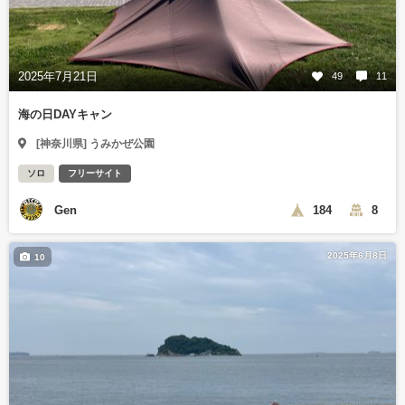
2025年7月21日
49
11
海の日DAYキャン
[神奈川県] うみかぜ公園
ソロ
フリーサイト
Gen
184
8
2025年6月8日
10