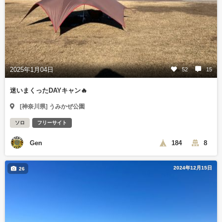
2025年1月04日
52
15
迷いまくったDAYキャン🔥
[神奈川県] うみかぜ公園
ソロ
フリーサイト
Gen
184
8
2024年12月15日
26