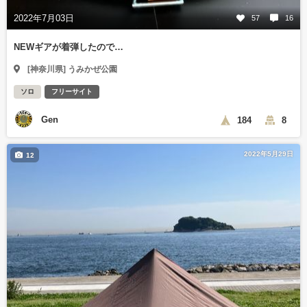
2022年7月03日
57
16
NEWギアが着弾したので…
[神奈川県] うみかぜ公園
ソロ
フリーサイト
Gen
184
8
2022年5月29日
12