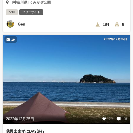
[神奈川県] うみかぜ公園
ソロ
フリーサイト
Gen
184
8
2022年12月25日
19
2022年12月25日
70
25
我慢出来ずにDAY決行