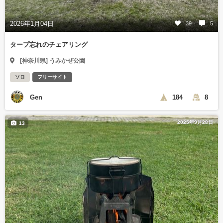
2026年1月04日
39
5
タープ忘れのチェアリング
[神奈川県] うみかぜ公園
ソロ
フリーサイト
Gen
184
8
2025年9月28日
13