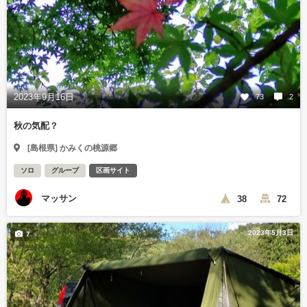
2023年9月16日
73
2
秋の気配？
[島根県] かみくの桃源郷
ソロ
グループ
区画サイト
マッサン
38
72
2023年5月3日
7