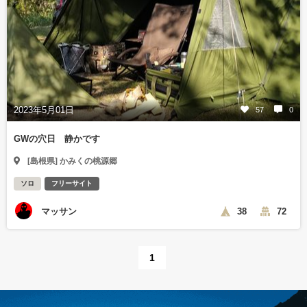
2023年5月01日
57
0
GWの穴日 静かです
[島根県] かみくの桃源郷
ソロ
フリーサイト
マッサン
38
72
1