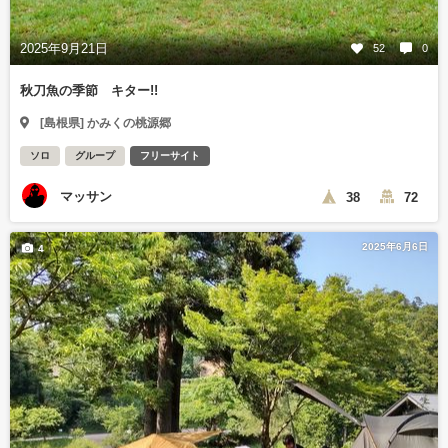
2025年9月21日
52
0
秋刀魚の季節 キター!!
[島根県] かみくの桃源郷
ソロ
グループ
フリーサイト
マッサン
38
72
2025年6月6日
4