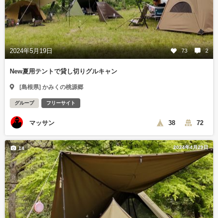
2024年5月19日
73
2
New夏用テントで貸し切りグルキャン
[島根県] かみくの桃源郷
グループ
フリーサイト
マッサン
38
72
2024年4月29日
14