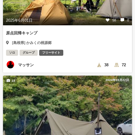
2025年6月01日
58
0
原点回帰キャンプ
[島根県] かみくの桃源郷
ソロ
グループ
フリーサイト
マッサン
38
72
2024年10月22日
13