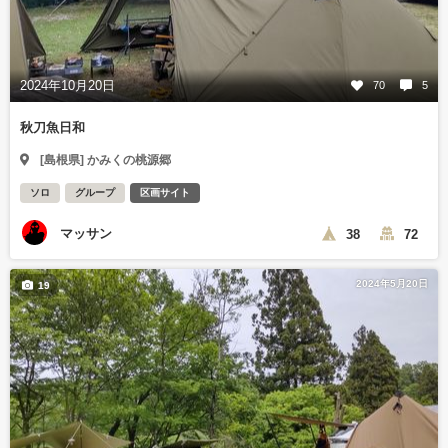
2024年10月20日
70
5
秋刀魚日和
[島根県] かみくの桃源郷
ソロ
グループ
区画サイト
マッサン
38
72
2024年5月20日
19