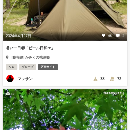
2024年4月27日
65
2
暑い一日🥵「ビール日和🍺」
[島根県] かみくの桃源郷
ソロ
グループ
区画サイト
マッサン
38
72
2023年9月19日
10