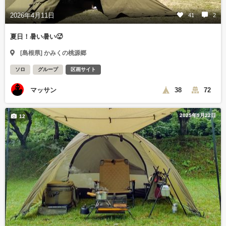
2026年4月11日
41
2
夏日！暑い暑い🥵
[島根県] かみくの桃源郷
ソロ
グループ
区画サイト
マッサン
38
72
2025年9月22日
12