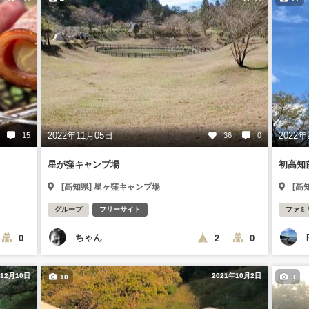
2022年11月05日
2022年
15
36
0
星が窪キャンプ場
初高知
[高知県] 星ヶ窪キャンプ場
[高
グループ
フリーサイト
ファミ
ちゃん
0
2
0
年12月10日
2021年10月2日
10
3