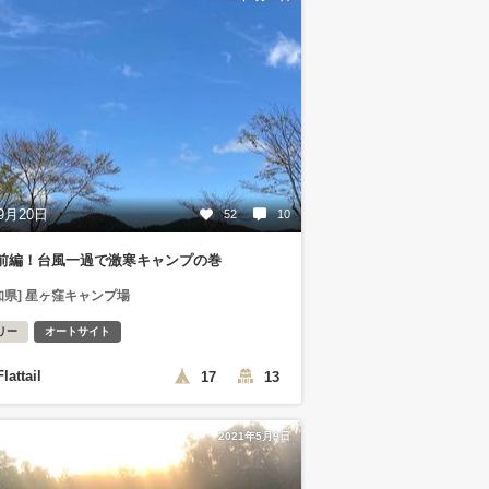
9月20日
52
10
前編！台風一過で激寒キャンプの巻
知県] 星ヶ窪キャンプ場
リー
オートサイト
Flattail
17
13
2021年5月9日