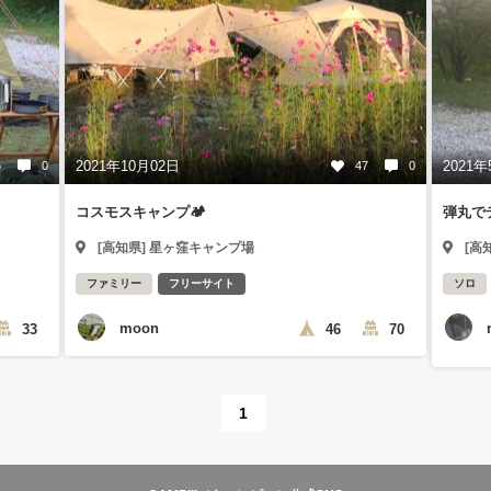
2021年10月02日
2021年
6
0
47
0
コスモスキャンプ🏕
弾丸で
[高知県] 星ヶ窪キャンプ場
[高
ファミリー
フリーサイト
ソロ
moon
33
46
70
1