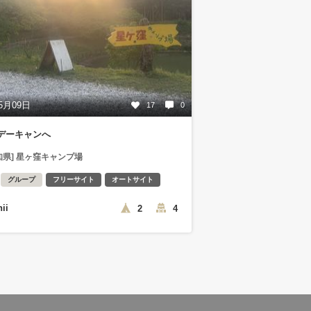
5月09日
17
0
デーキャンへ
知県] 星ヶ窪キャンプ場
グループ
フリーサイト
オートサイト
nii
2
4