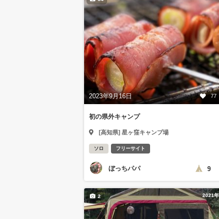
2023年9月16日
77
初の県外キャンプ
[高知県] 星ヶ窪キャンプ場
ソロ
フリーサイト
ぼっちパパ
9
2021
2