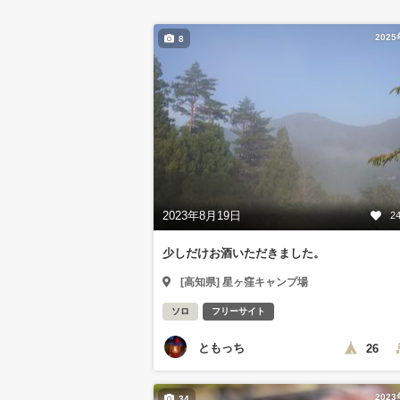
202
8
2023年8月19日
2
少しだけお酒いただきました。
[高知県] 星ヶ窪キャンプ場
ソロ
フリーサイト
ともっち
26
202
34