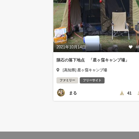
2021年10月14日
4
隕石の落下地点 「星ヶ窪キャンプ場」
[高知県] 星ヶ窪キャンプ場
ファミリー
フリーサイト
まる
41