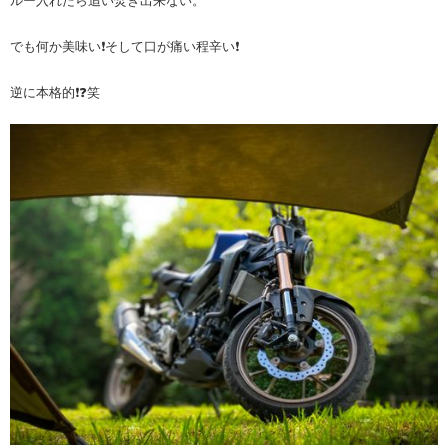
ルー入れたら追い焚き出来ない。
でも何か美味い❗️そして口が痛い程辛い❗️
逆に本格的❗️❓笑