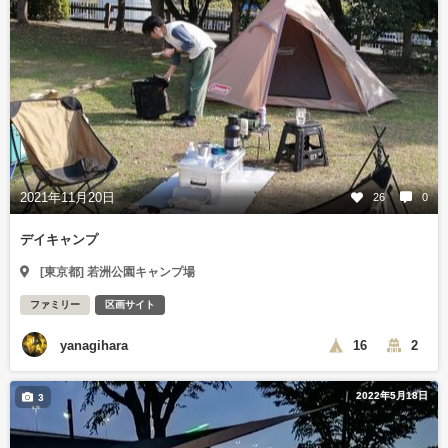
2021年11月20日
26
0
デイキャンプ
[東京都] 若洲公園キャンプ場
ファミリー
区画サイト
yanagihara
16
2
2022年5月18日
3