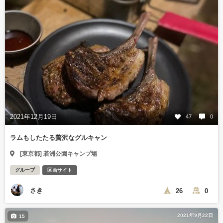
2021年12月19日
47
0
ラムもしたたる贅沢なグルキャン
[東京都] 若洲公園キャンプ場
グループ
区画サイト
さき
26
0
2021年9月22日
15