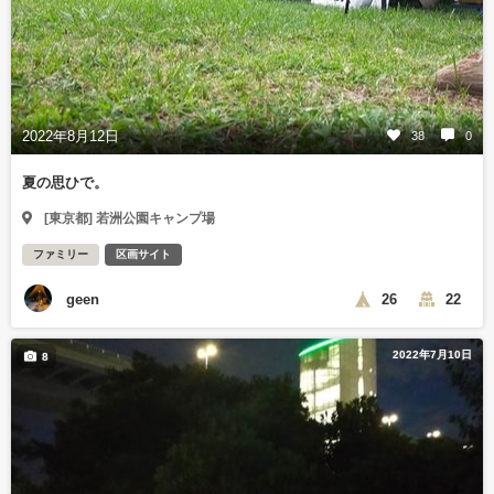
2022年8月12日
38
0
夏の思ひで。
[東京都] 若洲公園キャンプ場
ファミリー
区画サイト
geen
26
22
2022年7月10日
8