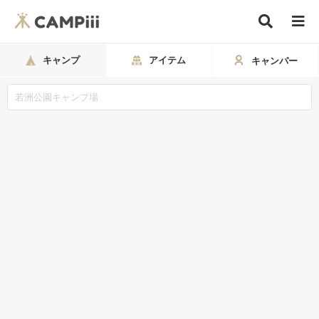
キャンプ
アイテム
キャンパー