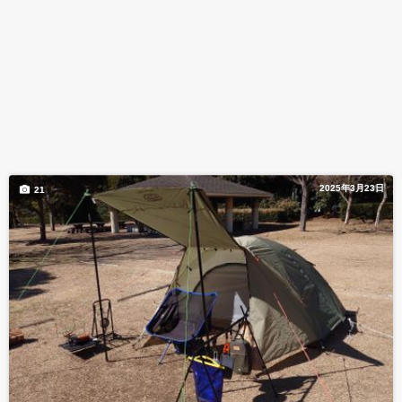
2025年3月23日
21