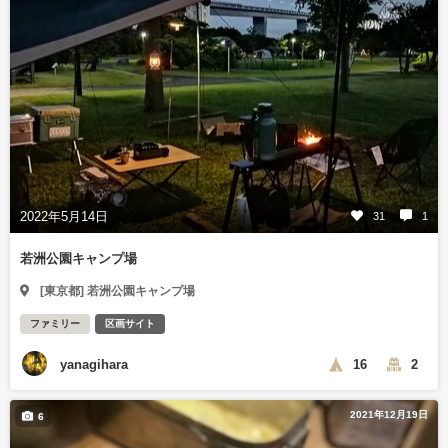
2022年5月14日
31
1
若洲公園キャンプ場
[東京都] 若洲公園キャンプ場
ファミリー
区画サイト
yanagihara
16
2
2021年12月19日
6