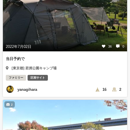
2022年7月02日
36
0
当日予約で
[東京都] 若洲公園キャンプ場
ファミリー
区画サイト
yanagihara
16
2
2022年5月19日
2