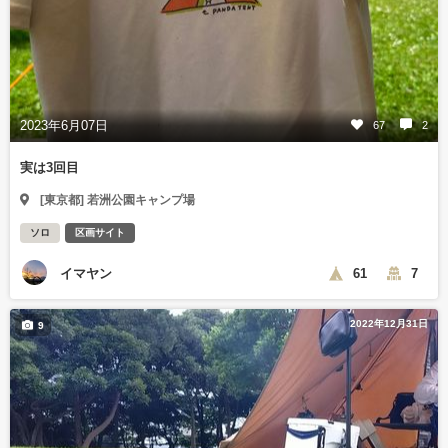
2023年6月07日
67
2
実は3回目
[東京都] 若洲公園キャンプ場
ソロ
区画サイト
イマヤン
61
7
2022年12月31日
9