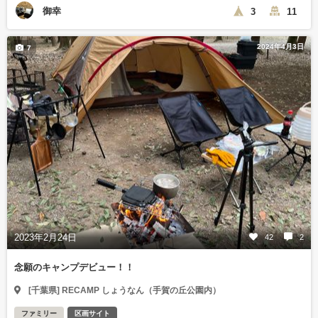
御幸
3
11
2024年4月3日
7
2023年2月24日
42
2
念願のキャンプデビュー！！
[千葉県] RECAMP しょうなん（手賀の丘公園内）
ファミリー
区画サイト