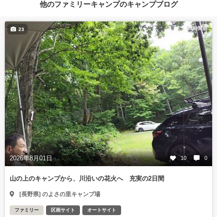
他のファミリーキャンプのキャンプブログ
14時間前
23
2026年8月01日
10
0
山の上のキャンプから、川沿いの花火へ 充実の2日間
[長野県] のよさの里キャンプ場
ファミリー
区画サイト
オートサイト