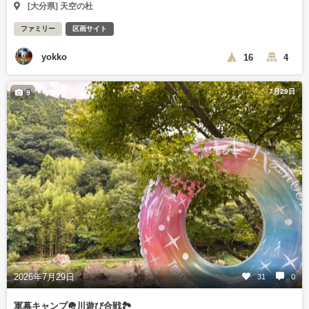
[大分県] 天空の杜
ファミリー
区画サイト
yokko
16
4
7月29日
9
2026年7月29日
31
0
軍幕キャンプ🪖川遊び合戦🏞️