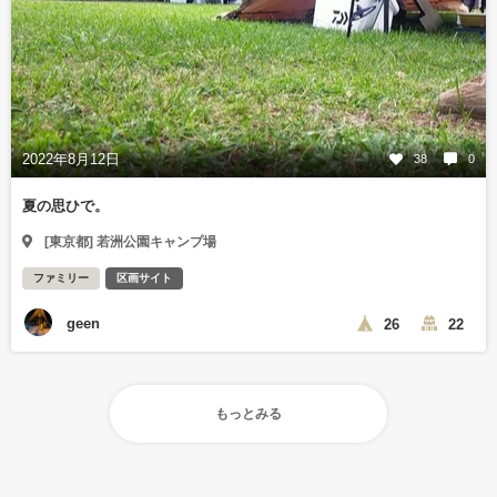
2022年8月12日
38
0
夏の思ひで。
[東京都] 若洲公園キャンプ場
ファミリー
区画サイト
geen
26
22
もっとみる