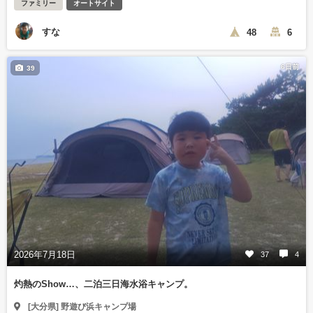
ファミリー
オートサイト
すな
48
6
6日前
39
2026年7月18日
37
4
灼熱のShow…、二泊三日海水浴キャンプ。
[大分県] 野遊び浜キャンプ場