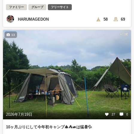
ファミリー
グループ
フリーサイト
HARUMAGEDON
58
69
6日前
13
2026年7月19日
27
0
10ヶ月ぶりにして今年初キャンプ🎄⛺🚙は猛暑💦