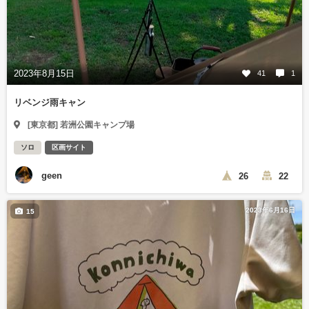
2023年8月15日
41
1
リベンジ雨キャン
[東京都] 若洲公園キャンプ場
ソロ
区画サイト
geen
26
22
2023年6月16日
15