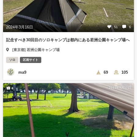
2024年3月16日
51
6
記念すべき30回目のソロキャンプは都内にある若洲公園キャンプ場へ
[東京都] 若洲公園キャンプ場
ソロ
区画サイト
ma9
69
105
2023年9月17日
6