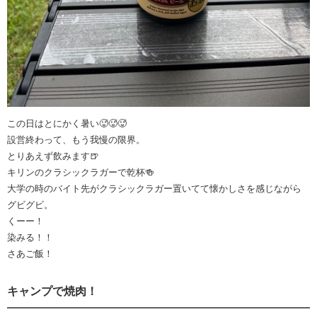
この日はとにかく暑い🥵🥵🥵
設営終わって、もう我慢の限界。
とりあえず飲みます🍺
キリンのクラシックラガーで乾杯🍻
大学の時のバイト先がクラシックラガー置いてて懐かしさを感じながら
グビグビ。
くーー！
染みる！！
さあご飯！
キャンプで焼肉！