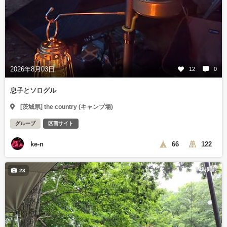
2026年8月03日
12
0
息子とソログル
[茨城県] the country (キャンプ場)
グループ
区画サイト
ke-n
66
122
14時間前
23