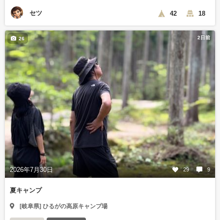
セツ
42
18
2日前
26
2026年7月30日
29
9
夏キャンプ
[岐阜県] ひるがの高原キャンプ場