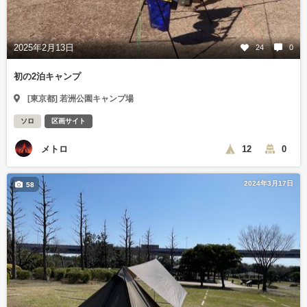
2025年2月13日
24
0
初の2泊キャンプ
[東京都] 若洲公園キャンプ場
ソロ
区画サイト
メトロ
12
0
2024年3月17日
58