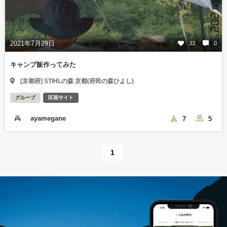
2021年7月29日
33
0
キャンプ飯作ってみた
[京都府] STIHLの森 京都(府民の森ひよし)
グループ
区画サイト
ayamegane
7
5
1