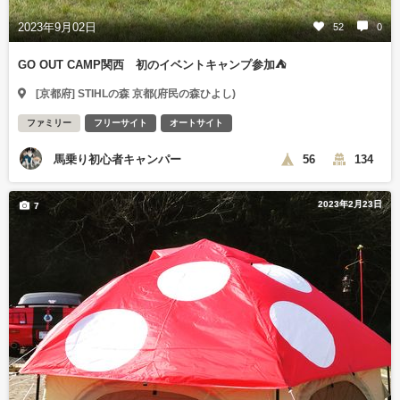
2023年9月02日
52
0
GO OUT CAMP関西 初のイベントキャンプ参加⛺️
[京都府] STIHLの森 京都(府民の森ひよし)
ファミリー
フリーサイト
オートサイト
馬乗り初心者キャンパー
56
134
2023年2月23日
7