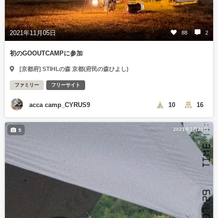
2021年11月05日
88
2
初のGOOUTCAMPに参加
[京都府] STIHLの森 京都(府民の森ひよし)
ファミリー
フリーサイト
acca camp_CYRUS9
10
16
2021年7月29日
5