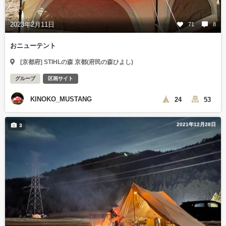
2023年2月11日
71
8
おニューテント
[京都府] STIHLの森 京都(府民の森ひよし)
グループ
区画サイト
KINOKO_MUSTANG
24
53
2021年12月28日
3