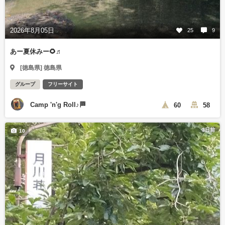
2026年8月05日
25
9
あー夏休みー🌻♬
[徳島県] 徳島県
グループ
フリーサイト
Camp 'n'g Roll♪🏁
60
58
3日前
10