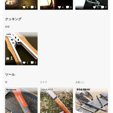
1
1
1
4
0
4
0
5
0
クッキング
鉄板
seria
1
6
0
ツール
斧
ナイフ
火起こし
Husqvarna
ハンドメイド
野良道具製作所