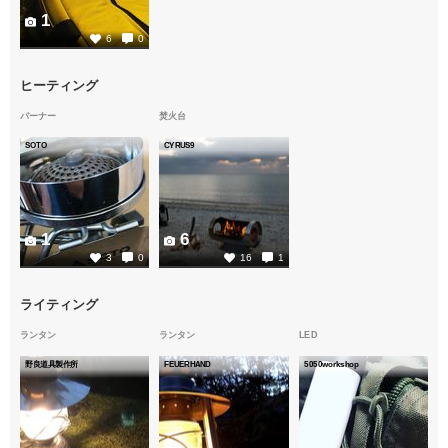
1
6
0
ヒーティング
バーナー
焚火台
SOTO
CYRUS9
1
6
3
0
16
1
ライティング
ランタン
ランタン
LED
野良道具製作所
FEUERHAND
5050workshop