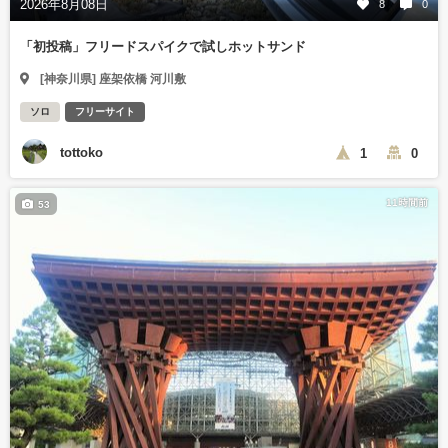
2026年8月08日
8
0
「初投稿」フリードスパイクで試しホットサンド
[神奈川県] 座架依橋 河川敷
ソロ
フリーサイト
tottoko
1
0
11時間前
53