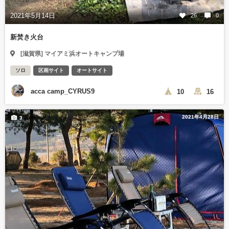
2021年5月14日
26
0
新焚き火台
[滋賀県] マイアミ浜オートキャンプ場
ソロ
区画サイト
オートサイト
acca camp_CYRUS9
10
16
2021年4月28日
3