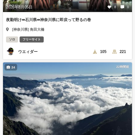
2026年8月05日
8
0
夜勤明け⇛石川県⇛神奈川県に即戻って野るの巻
[神奈川県] 角田大橋
ソロ
フリーサイト
ウエィダー
105
221
22時間前
24