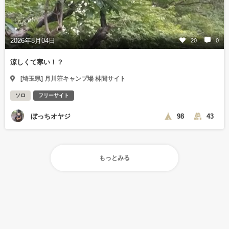
2026年8月04日
20
0
涼しくて寒い！？
[埼玉県] 月川荘キャンプ場 林間サイト
ソロ
フリーサイト
ぼっちオヤジ
98
43
もっとみる