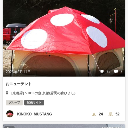
2023年2月11日
71
8
おニューテント
[京都府] STIHLの森 京都(府民の森ひよし)
グループ
区画サイト
KINOKO_MUSTANG
24
52