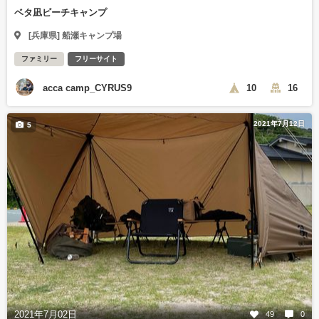
ベタ凪ビーチキャンプ
[兵庫県] 船瀬キャンプ場
ファミリー
フリーサイト
acca camp_CYRUS9
10
16
2021年7月12日
5
2021年7月02日
49
0