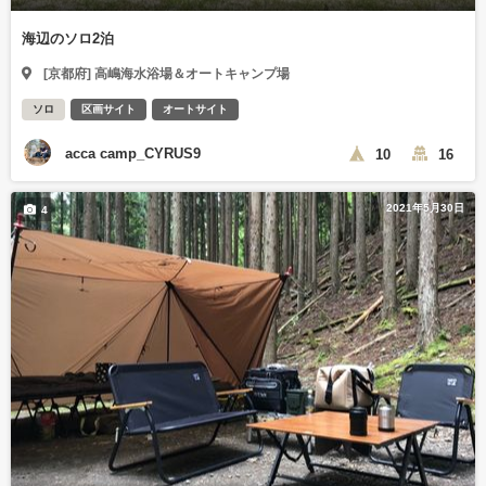
海辺のソロ2泊
[京都府] 高嶋海水浴場＆オートキャンプ場
ソロ
区画サイト
オートサイト
acca camp_CYRUS9
10
16
2021年5月30日
4