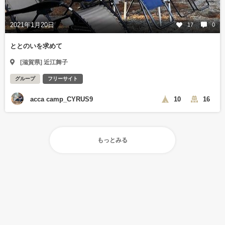
2021年1月20日
17
0
ととのいを求めて
[滋賀県] 近江舞子
グループ
フリーサイト
acca camp_CYRUS9
10
16
もっとみる