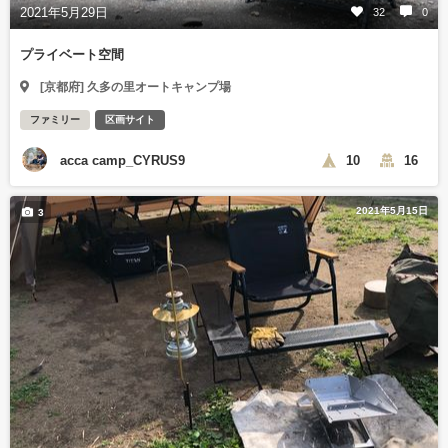
2021年5月29日
32
0
プライベート空間
[京都府] 久多の里オートキャンプ場
ファミリー
区画サイト
acca camp_CYRUS9
10
16
2021年5月15日
3