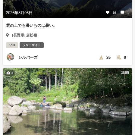
2026年8月06日
16
1
雲の上でも暑いものは暑い。
[長野県] 唐松岳
ソロ
フリーサイト
シルバーズ
26
8
2日前
6