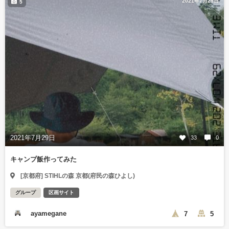
2021年7月29日
5
2021年7月29日
33
0
キャンプ飯作ってみた
[京都府] STIHLの森 京都(府民の森ひよし)
グループ
区画サイト
ayamegane
7
5