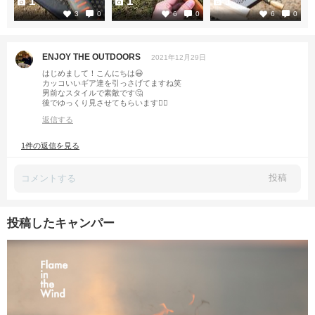
1
1
1
3
0
6
0
6
0
ENJOY THE OUTDOORS
2021年12月29日
はじめまして！こんにちは😃
カッコいいギア達を引っさげてますね笑
男前なスタイルで素敵です🤔
後でゆっくり見させてもらいます👍🏼
返信する
1件の返信を見る
投稿
投稿したキャンパー