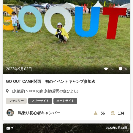
2023年9月02日
52
0
GO OUT CAMP関西 初のイベントキャンプ参加⛺️
[京都府] STIHLの森 京都(府民の森ひよし)
ファミリー
フリーサイト
オートサイト
馬乗り初心者キャンパー
56
134
2023年2月23日
7