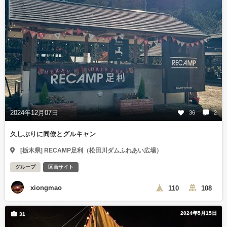
2024年12月07日
36
2
久しぶりに同僚とグルキャン
[栃木県] RECAMP足利（松田川ダムふれあい広場）
グループ
区画サイト
xiongmao
110
108
2024年5月15日
31