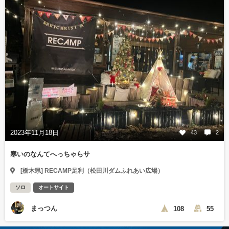
2023年11月18日
43
2
寒いのなんてへっちゃらサ
[栃木県] RECAMP足利（松田川ダムふれあい広場）
ソロ
オートサイト
まっつん
108
55