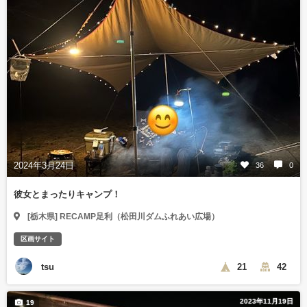
2024年3月24日
36
0
彼女とまったりキャンプ！
[栃木県] RECAMP足利（松田川ダムふれあい広場）
区画サイト
tsu
21
42
2023年11月19日
19