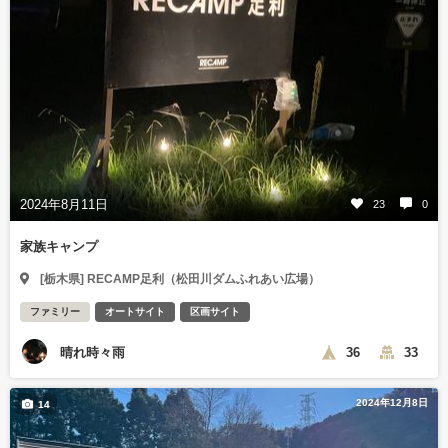
2024年8月11日
23
0
家族キャンプ
[栃木県] RECAMP足利（松田川ダムふれあい広場）
ファミリー
オートサイト
区画サイト
晴れ時々雨
36
33
2024年12月8日
14