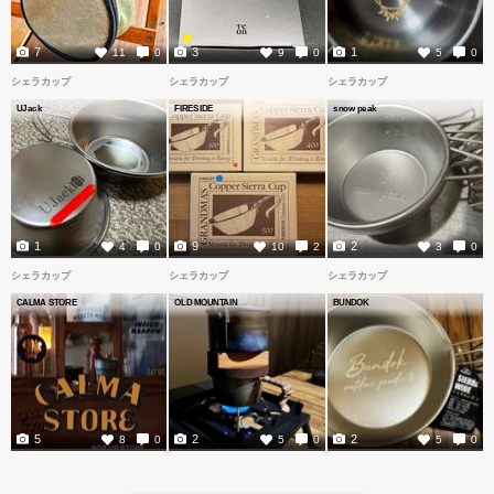
7
3
1
11
0
9
0
5
0
シェラカップ
シェラカップ
シェラカップ
UJack
FIRESIDE
snow peak
1
9
2
4
0
10
2
3
0
シェラカップ
シェラカップ
シェラカップ
CALMA STORE
OLD MOUNTAIN
BUNDOK
5
2
2
8
0
5
0
5
0