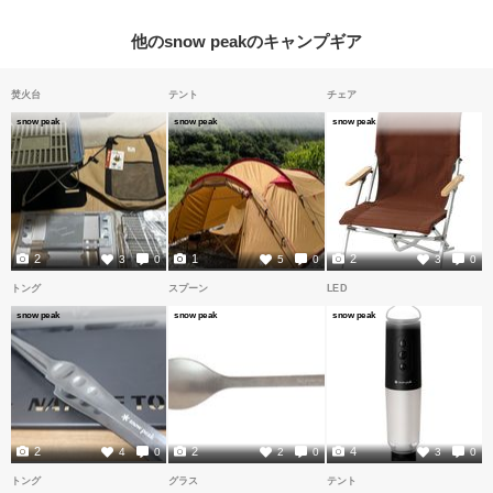
他のsnow peakのキャンプギア
焚火台
テント
チェア
snow peak
snow peak
snow peak
2
1
2
3
0
5
0
3
0
トング
スプーン
LED
snow peak
snow peak
snow peak
2
2
4
4
0
2
0
3
0
トング
グラス
テント