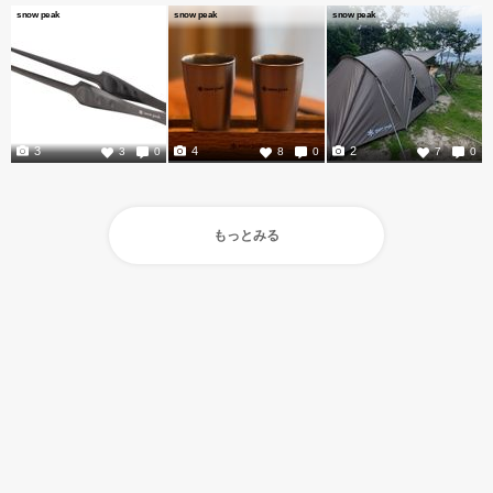
snow peak
snow peak
snow peak
3
4
2
3
0
8
0
7
0
もっとみる