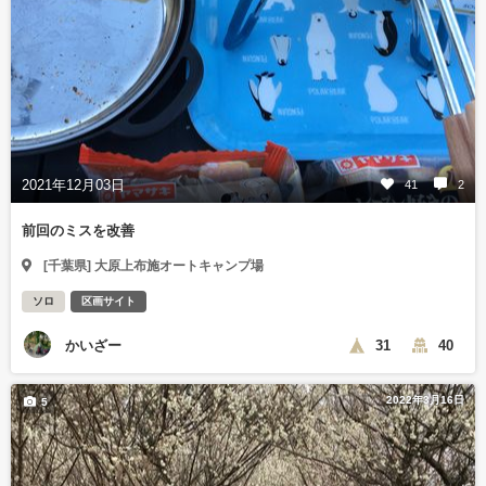
2021年12月03日
41
2
前回のミスを改善
[千葉県] 大原上布施オートキャンプ場
ソロ
区画サイト
かいざー
31
40
2022年3月16日
5