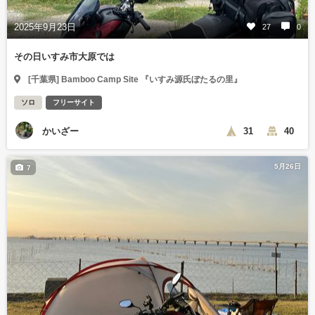
2025年9月23日
27
0
その日いすみ市大原では
[千葉県] Bamboo Camp Site 『いすみ源氏ぼたるの里』
ソロ
フリーサイト
かいざー
31
40
5月26日
7