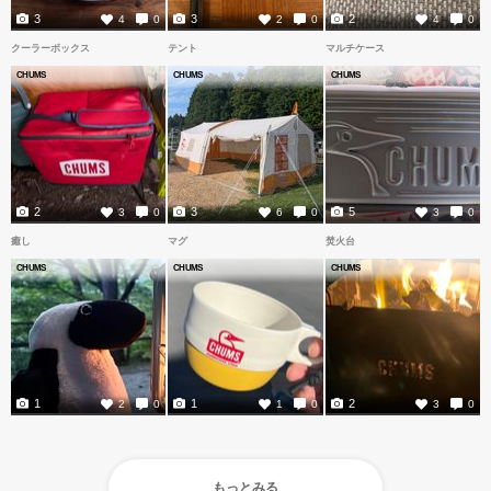
3
3
2
4
0
2
0
4
0
クーラーボックス
テント
マルチケース
CHUMS
CHUMS
CHUMS
2
3
5
3
0
6
0
3
0
癒し
マグ
焚火台
CHUMS
CHUMS
CHUMS
1
1
2
2
0
1
0
3
0
もっとみる