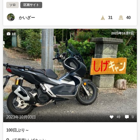
ソロ
区画サイト
かいざー
31
40
2023年10月7日
10
2023年10月03日
49
0
100日ぶり～