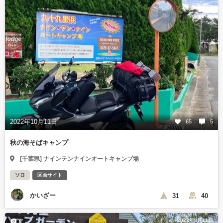
2022年10月11日
65
5
秋の海そばキャンプ
[千葉県] ナインテンナインオートキャンプ場
ソロ
区画サイト
かいざー
31
40
2023年3月11日
8