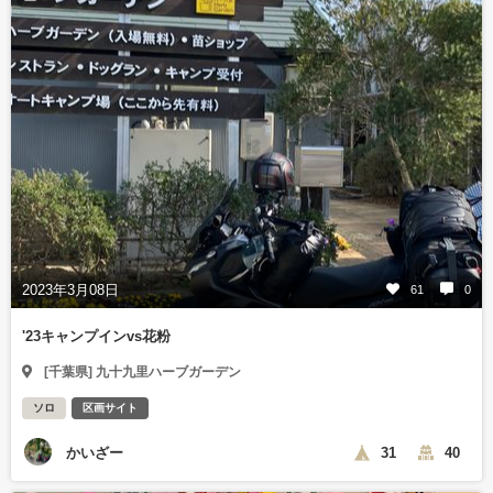
2023年3月08日
61
0
'23キャンプインvs花粉
[千葉県] 九十九里ハーブガーデン
ソロ
区画サイト
かいざー
31
40