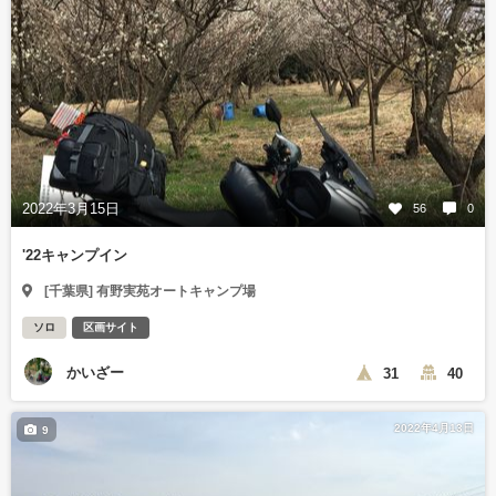
2022年3月15日
56
0
'22キャンプイン
[千葉県] 有野実苑オートキャンプ場
ソロ
区画サイト
かいざー
31
40
2022年4月13日
9