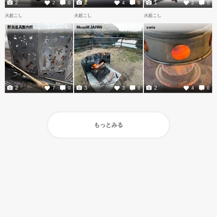
2
2
1
2
0
4
0
2
0
火起こし
火起こし
火起こし
野良道具製作所
MoooM JAPAN
seria
2
3
2
7
0
3
0
4
0
もっとみる