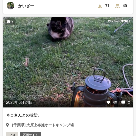
かいざー
31
40
2023年5月26日
7
2023年5月24日
60
2
ネコさんとの攻防。
[千葉県] 大原上布施オートキャンプ場
ソロ
区画サイト