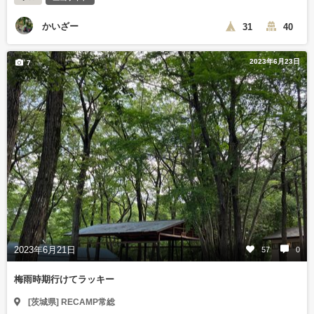
かいざー
31
40
2023年6月23日
7
2023年6月21日
57
0
梅雨時期行けてラッキー
[茨城県] RECAMP常総