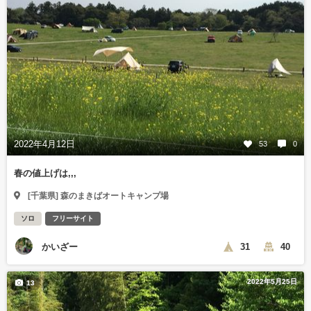
2022年4月12日
53
0
春の値上げは,,,
[千葉県] 森のまきばオートキャンプ場
ソロ
フリーサイト
かいざー
31
40
2022年5月25日
13