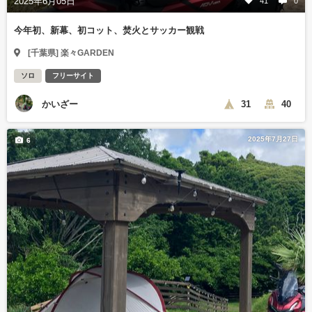
2025年6月05日
41
0
今年初、新幕、初コット、焚火とサッカー観戦
[千葉県] 楽々GARDEN
ソロ
フリーサイト
かいざー
31
40
2025年7月27日
6