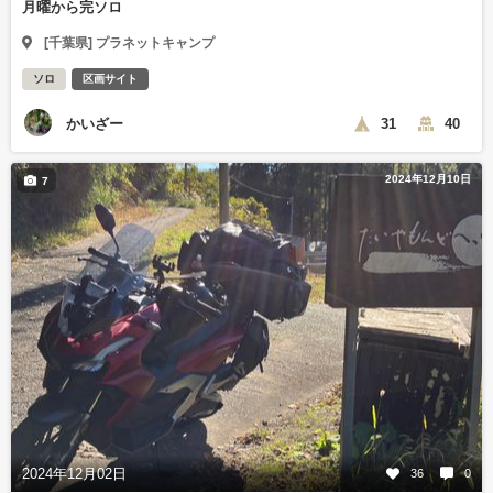
月曜から完ソロ
[千葉県] プラネットキャンプ
ソロ
区画サイト
かいざー
31
40
2024年12月10日
7
2024年12月02日
36
0