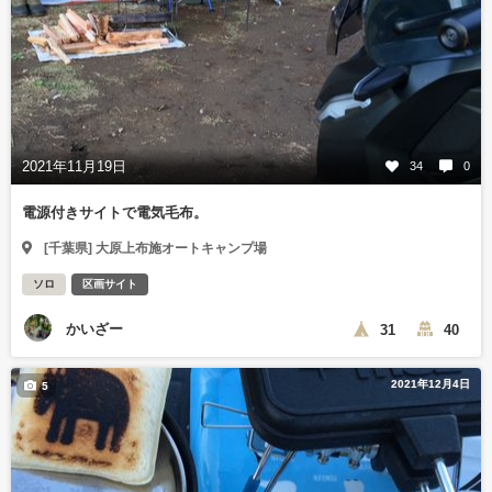
2021年11月19日
34
0
電源付きサイトで電気毛布。
[千葉県] 大原上布施オートキャンプ場
ソロ
区画サイト
かいざー
31
40
2021年12月4日
5