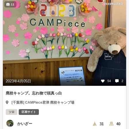
2023年4月8日
11
2023年4月05日
54
2
廃校キャンプ。忘れ物で頭真っ白
[千葉県] CAMPiece君津 廃校キャンプ場
ソロ
区画サイト
かいざー
31
40