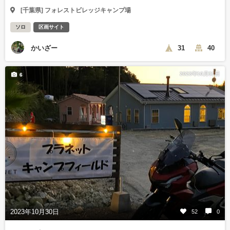
[千葉県] フォレストビレッジキャンプ場
ソロ
区画サイト
かいざー
31
40
2023年10月31日
6
2023年10月30日
52
0