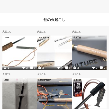
他の火起こし
火起こし
火起こし
火起こし
UJack
ノーブランド
山麓工房
1
2
2
2
0
3
0
3
0
火起こし
火起こし
火起こし
100均
LAGERFEUER
山麓工房