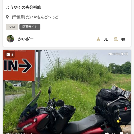
ようやくの炎分補給
[千葉県] だいやもんどへっど
ソロ
区画サイト
かいざー
31
40
2025年6月7日
8