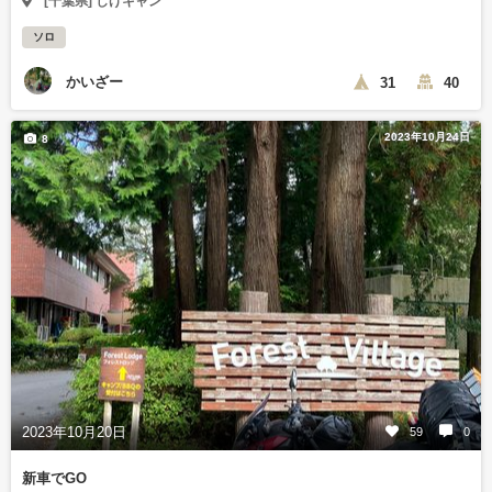
[千葉県] しげキャン
ソロ
かいざー
31
40
2023年10月24日
8
2023年10月20日
59
0
新車でGO