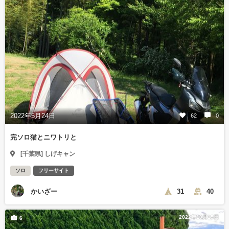
2022年5月24日
62
0
完ソロ猫とニワトリと
[千葉県] しげキャン
ソロ
フリーサイト
かいざー
31
40
2022年10月15日
6