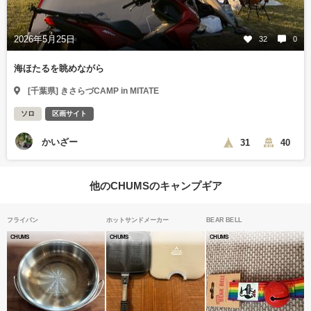
2026年5月25日
32
0
海ほたるを眺めながら
[千葉県] きさらづCAMP in MITATE
ソロ
区画サイト
かいざー
31
40
他のCHUMSのキャンプギア
フライパン
ホットサンドメーカー
BEAR BELL
CHUMS
CHUMS
CHUMS