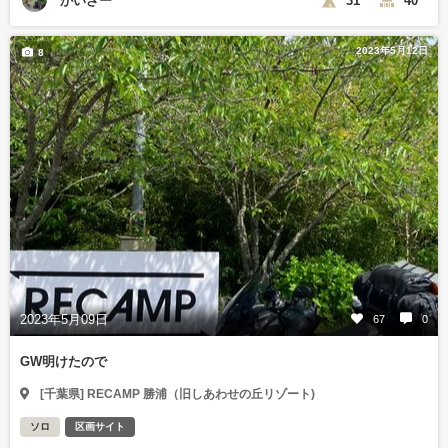
かいざー
31
40
2023年5月12日
8
2023年5月09日
67
0
GW明けたので
[千葉県] RECAMP 勝浦（旧しあわせの丘リゾート)
ソロ
区画サイト