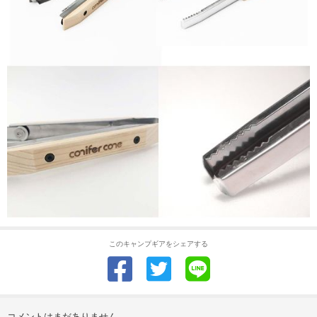
このキャンプギアをシェアする
コメントはまだありません