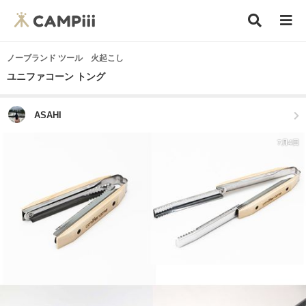
ノーブランド ツール 火起こし
ユニファコーン トング
ASAHI
7月4日