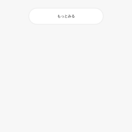
もっとみる