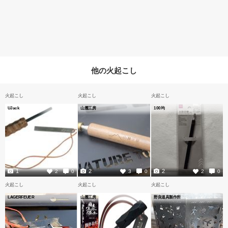
他の火起こし
火起こし
火起こし
火起こし
UJack
山麓工房
100均
1
2
2
2
0
3
0
2
0
火起こし
火起こし
火起こし
LAGERFEUER
山麓工房
野良道具製作所