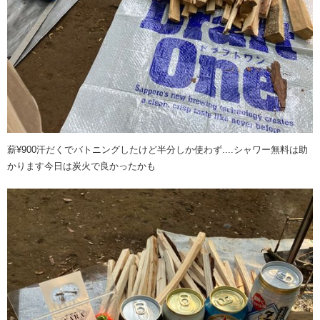
薪¥900汗だくでバトニングしたけど半分しか使わず....シャワー無料は助
かります今日は炭火で良かったかも