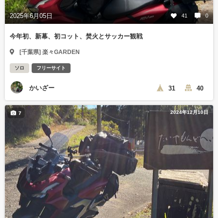
2025年6月05日
41
0
今年初、新幕、初コット、焚火とサッカー観戦
[千葉県] 楽々GARDEN
ソロ
フリーサイト
かいざー
31
40
2024年12月10日
7