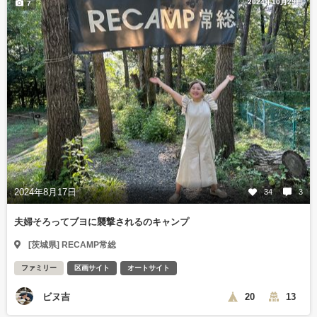
2024年10月29日
7
2024年8月17日
34
3
夫婦そろってブヨに襲撃されるのキャンプ
[茨城県] RECAMP常総
ファミリー
区画サイト
オートサイト
ビヌ吉
20
13