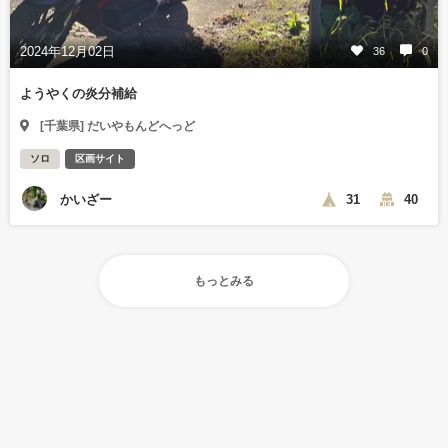
2024年12月02日
36
0
ようやくの炎分補給
[千葉県] だいやもんどへっど
ソロ
区画サイト
かいざー
31
40
もっとみる