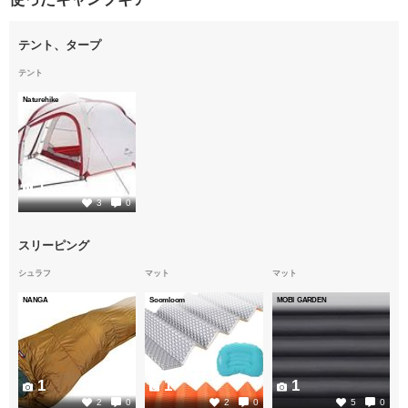
テント、タープ
テント
Naturehike
1
3
0
スリーピング
シュラフ
マット
マット
NANGA
Soomloom
MOBI GARDEN
1
1
1
2
0
2
0
5
0