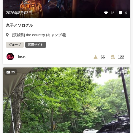
2026年8月03日
15
0
息子とソログル
[茨城県] the country (キャンプ場)
グループ
区画サイト
ke-n
66
122
1日前
23