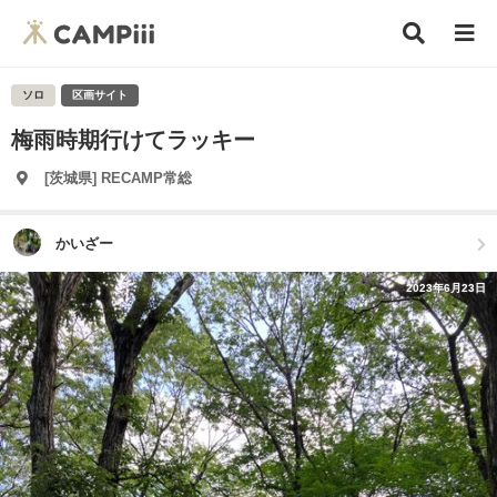
ソロ
区画サイト
梅雨時期行けてラッキー
[茨城県] RECAMP常総
かいざー
2023年6月23日