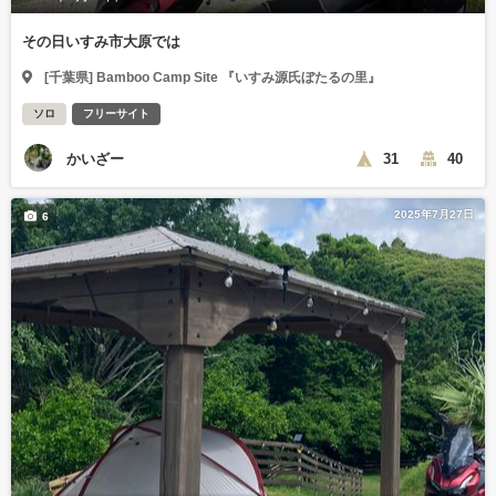
その日いすみ市大原では
[千葉県] Bamboo Camp Site 『いすみ源氏ぼたるの里』
ソロ
フリーサイト
かいざー
31
40
2025年7月27日
6