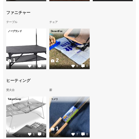
ファニチャー
テーブル
チェア
ノーブランド
DesertFox
1
2
1
0
6
0
ヒーティング
焚火台
薪
TokyoCamp
コメリ
1
1
1
0
7
0