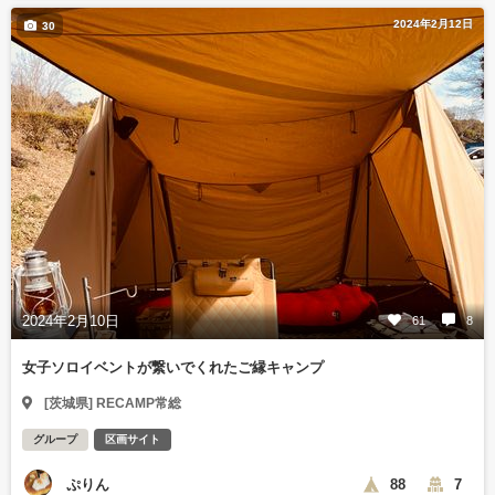
2024年2月12日
30
2024年2月10日
61
8
女子ソロイベントが繋いでくれたご縁キャンプ
[茨城県] RECAMP常総
グループ
区画サイト
ぷりん
88
7