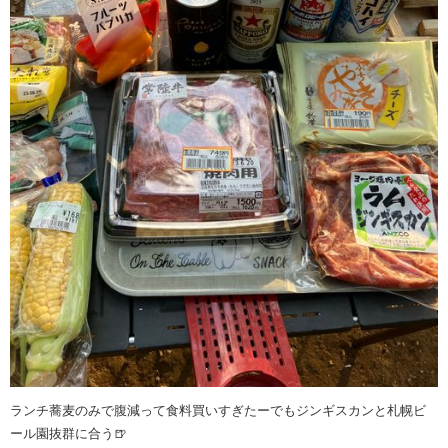
ランチ蕎麦のみで腹減って食料買いすぎたーでもジンギスカンと札幌ビ
ール園抜群に合う🍺