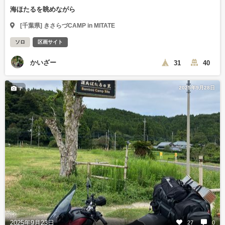
海ほたるを眺めながら
[千葉県] きさらづCAMP in MITATE
ソロ
区画サイト
かいざー
31
40
2025年9月28日
7
2025年9月23日
27
0