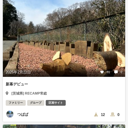
2025年2月22日
31
0
新幕デビュー
[茨城県] RECAMP常総
ファミリー
グループ
区画サイト
つばぱ
12
0