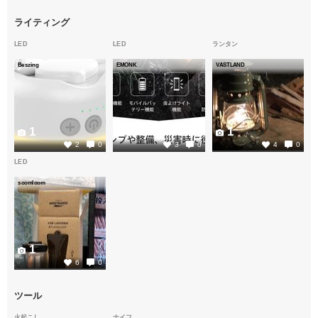
ライティング
LED
LED
ランタン
Beszing
EMONK
VASTLAND
1
1
1
2
0
3
0
4
0
LED
soomloom
1
6
0
ツール
火起こし
ナイフ