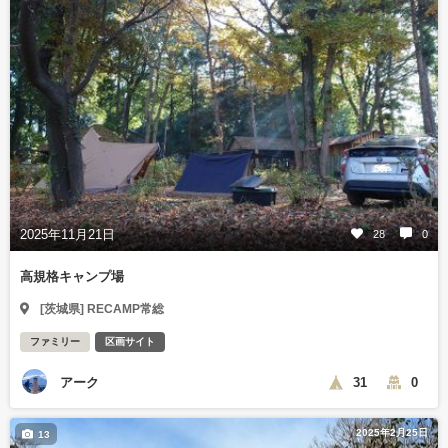
2025年11月21日
28
0
高規格キャンプ場
[茨城県] RECAMP常総
ファミリー
区画サイト
アーク
31
0
2025年2月25日
13