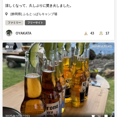
涼しくなって、久しぶりに焚き火しました。
[静岡県] ふもとっぱらキャンプ場
ファミリー
フリーサイト
OYAKATA
43
17
2025年10月14日
25
2025年10月12日
34
4