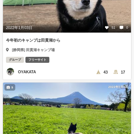
2022年1月03日
51
0
今年初のキャンプは田貫湖から
[静岡県] 田貫湖キャンプ場
グループ
フリーサイト
OYAKATA
43
17
2022年5月3日
9