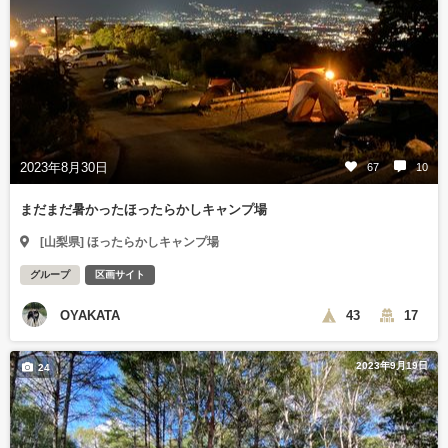
2023年8月30日
67
10
まだまだ暑かったほったらかしキャンプ場
[山梨県] ほったらかしキャンプ場
グループ
区画サイト
OYAKATA
43
17
2023年9月19日
24