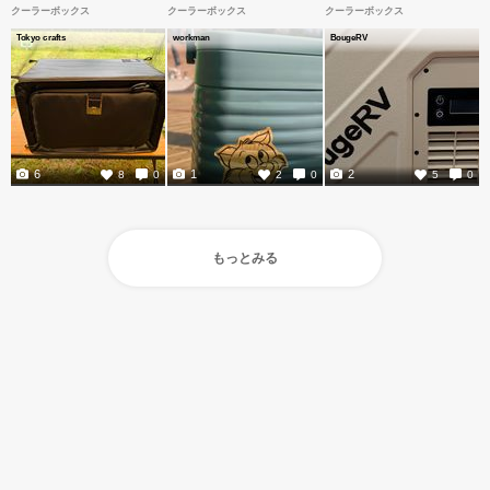
クーラーボックス
クーラーボックス
クーラーボックス
Tokyo crafts
workman
BougeRV
6
1
2
8
0
2
0
5
0
もっとみる