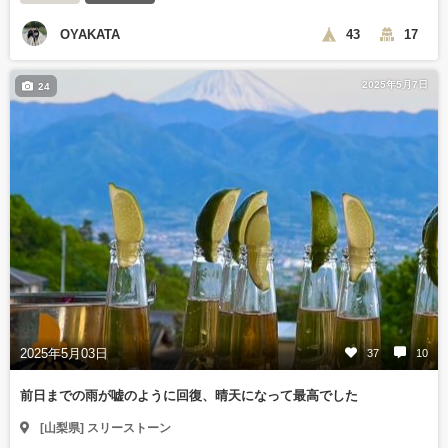
OYAKATA
43
17
2025年5月7日
24
2025年5月03日
37
10
前日までの雨が嘘のように回復、晴天になって最高でした
[山梨県] スリーストーン