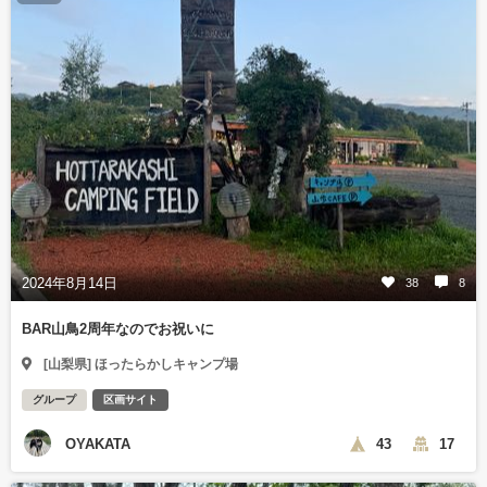
2024年8月14日
38
8
BAR山鳥2周年なのでお祝いに
[山梨県] ほったらかしキャンプ場
グループ
区画サイト
OYAKATA
43
17