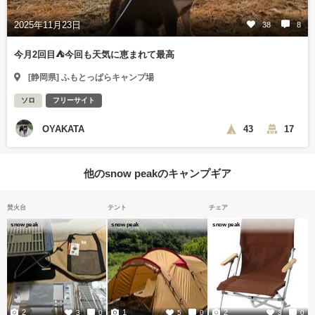
2025年11月23日
38
8
今月2回目⛺️今回も天気に恵まれて最高
[静岡県] ふもとっぱらキャンプ場
ソロ
フリーサイト
OYAKATA
43
17
他のsnow peakのキャンプギア
焚火台
テント
チェア
snow peak
snow peak
snow peak
2
1
2
3
0
5
0
3
0