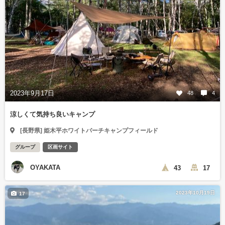
2023年9月17日
48
4
涼しくて気持ち良いキャンプ
[長野県] 姫木平ホワイトバーチキャンプフィールド
グループ
区画サイト
OYAKATA
43
17
2023年10月19日
17