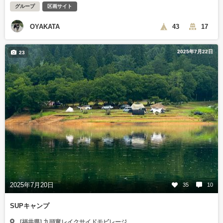
グループ
区画サイト
OYAKATA
43
17
2025年7月22日
23
2025年7月20日
35
10
SUPキャンプ
[福井県] 九頭竜レイクサイドモビレージ