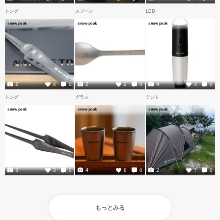
トング
スプーン
LED
snow peak
snow peak
snow peak
2
2
4
4
0
2
0
3
0
トング
グラス
テント
snow peak
snow peak
snow peak
3
4
2
3
0
8
0
7
0
もっとみる