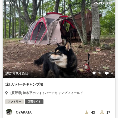
2024年9月19日
20
2024年9月15日
34
4
涼しいバーチキャンプ場
[長野県] 姫木平ホワイトバーチキャンプフィールド
ファミリー
区画サイト
OYAKATA
43
17