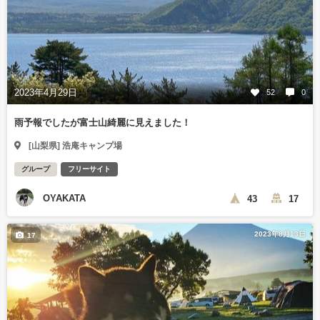
2023年4月29日
52
0
雨予報でしたが富士山綺麗に見えました！
[山梨県] 浩庵キャンプ場
グループ
フリーサイト
OYAKATA
43
17
2023年8月13日
17