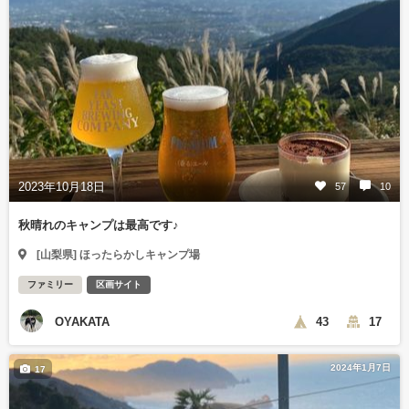
2023年10月18日
57
10
秋晴れのキャンプは最高です♪
[山梨県] ほったらかしキャンプ場
ファミリー
区画サイト
OYAKATA
43
17
2024年1月7日
17