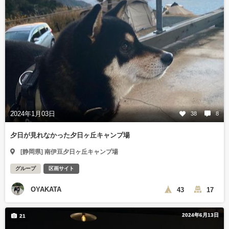
2024年1月03日
38
8
夕日が見れなかった夕日ヶ丘キャンプ場
[静岡県] 南伊豆夕日ヶ丘キャンプ場
グループ
区画サイト
OYAKATA
43
17
2024年6月13日
21