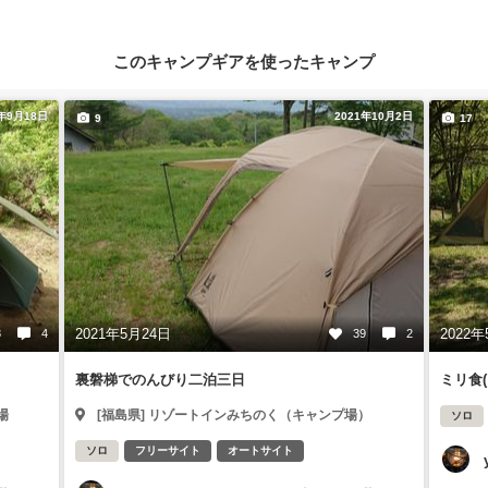
このキャンプギアを使ったキャンプ
1年9月18日
2021年10月2日
9
17
2021年5月24日
2022年
8
4
39
2
裏磐梯でのんびり二泊三日
ミリ食
場
[福島県] リゾートインみちのく（キャンプ場）
ソロ
ソロ
フリーサイト
オートサイト