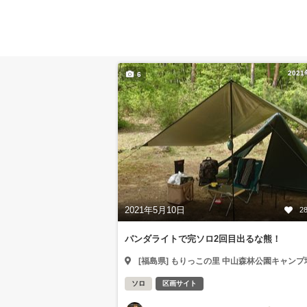
202
6
2021年5月10日
2
パンダライトで完ソロ2回目出るな熊！
[福島県] もりっこの里 中山森林公園キャンプ
ソロ
区画サイト