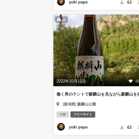
yuki papa
63
2022
40
2022年10月11日
6
働く男のテントで麒麟山を見ながら麒麟山を
[新潟県] 麒麟山公園
ソロ
フリーサイト
yuki papa
63