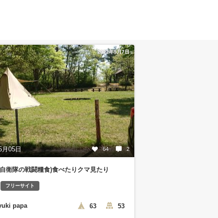
2022年5月7日
5月05日
64
2
(自衛隊の戦闘糧食)食べたりクマ見たり
フリーサイト
yuki papa
63
53