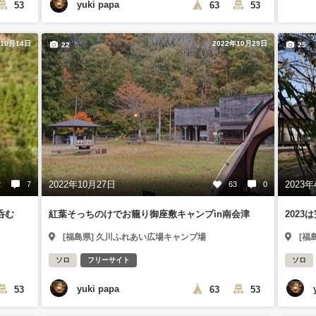
yuki papa
53
63
53
年10月14日
2022年10月29日
22
25
2022年10月27日
2023年
2
7
63
0
呑む
紅葉そっちのけでお籠り御座敷キャンプin南会津
202
[福島県] 久川ふれあい広場キャンプ場
[福
ソロ
フリーサイト
ソロ
yuki papa
53
63
53