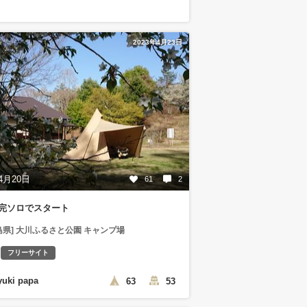
2023年4月23日
4月20日
61
2
3は完ソロでスタート
島県] 大川ふるさと公園 キャンプ場
フリーサイト
yuki papa
63
53