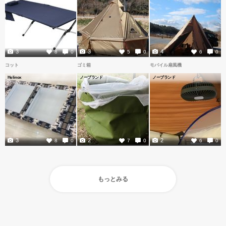
3
3
4
8
0
5
0
6
0
コット
ゴミ箱
モバイル扇風機
Helinox
ノーブランド
ノーブランド
3
2
2
8
0
7
0
6
0
もっとみる