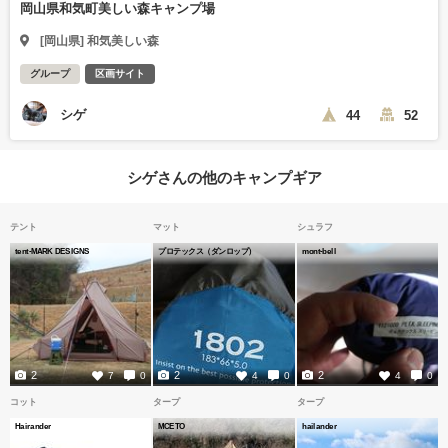
岡山県和気町美しい森キャンプ場
[岡山県] 和気美しい森
グループ
区画サイト
シゲ
44
52
シゲさんの他のキャンプギア
テント
マット
シュラフ
tent-MARK DESIGNS
プロテックス（ダンロップ）
mont-bell
2
2
2
7
0
4
0
4
0
コット
タープ
タープ
Hairander
MCETO
hailander