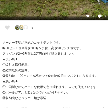
5
0
5
メーカー不明組立式のコットテントです。
幅80センチ位✕長さ200センチ位、高さ90センチ位です。
アマゾンで2〜3年前に2万円前後で購入致しました。
★良い所★
①設営＆撤収簡単。
②結構広めの室内。
③収納時、100センチ✕25センチ位の比較的コンパクトになります。
★悪い所★
①中国製なのでハードな使用で色々壊れます。→でも使えています。
②ポールがアルミ製?なのでクセが付きやすい。
③収納袋などジッパー類は最弱。