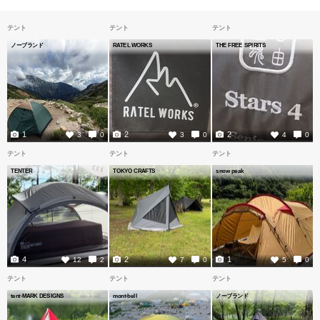
テント
テント
テント
ノーブランド
RATEL WORKS
THE FREE SPIRITS
1
2
2
3
0
3
0
4
0
テント
テント
テント
TENTER
TOKYO CRAFTS
snow peak
4
2
1
12
2
7
0
5
0
テント
テント
テント
tent-MARK DESIGNS
mont-bell
ノーブランド