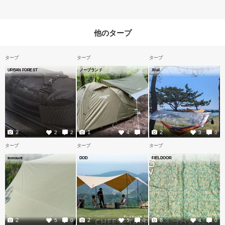
他のタープ
タープ
タープ
タープ
URBAN FOREST
ノーブランド
Xfoil
2
1
2
2
2
4
0
3
0
タープ
タープ
タープ
tomount
DOD
FIELDOOR
2
2
8
5
0
5
0
4
0