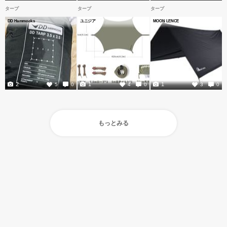
タープ
タープ
タープ
DD Hammocks
ユニジア
MOON LENCE
2
1
1
5
0
4
0
3
0
もっとみる