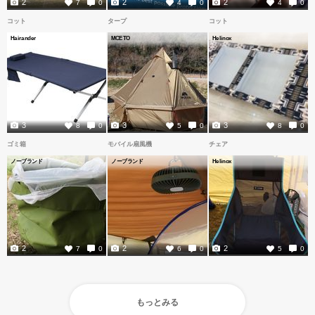
2
2
2
7
0
4
0
4
0
コット
タープ
コット
Hairander
MCETO
Helinox
3
3
3
8
0
5
0
8
0
ゴミ箱
モバイル扇風機
チェア
ノーブランド
ノーブランド
Helinox
2
2
2
7
0
6
0
5
0
もっとみる