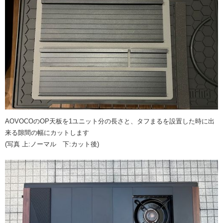
AOVOCOのOP天板を1ユニット分の長さと、タフまるを設置した時に出
来る隙間の幅にカットします
(写真 上:ノーマル 下:カット後)