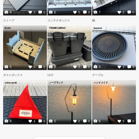
4
6
7
3
0
5
0
2
0
ストーブ
コンテナボックス
鍋
Esbit
TRUNKCARGO
Iwatani
5
2
3
2
0
3
0
3
0
ダストボックス
LED
テーブル
snow peak
ノーブランド
ハンドメイド
4
5
6
4
0
2
0
5
0