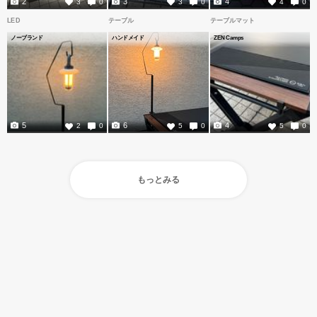
2
3
4
3
0
3
0
4
0
LED
テーブル
テーブルマット
ノーブランド
ハンドメイド
ZEN Camps
5
6
4
2
0
5
0
5
0
もっとみる