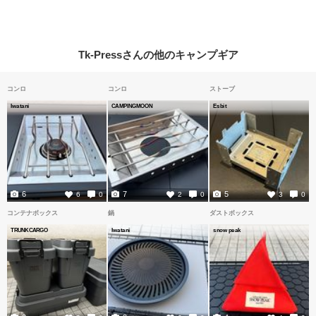
Tk-Pressさんの他のキャンプギア
コンロ
コンロ
ストーブ
Iwatani
CAMPINGMOON
Esbit
6
7
5
6
0
2
0
3
0
コンテナボックス
鍋
ダストボックス
TRUNKCARGO
Iwatani
snow peak