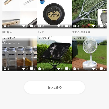
2
2
3
3
0
3
0
4
0
調味料入れ
チェア
充電式小型扇風機
ノーブランド
ノーブランド
ノーブランド
2
3
5
3
0
5
0
3
2
もっとみる