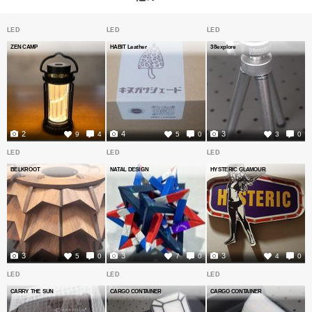
LED
LED
LED
ZEN CAMP
HABIT Leather
38explore
2
4
3
9
4
5
0
3
0
LED
LED
LED
BELKROOT
NATAL DESIGN
HYSTERIC GLAMOUR
3
3
3
5
0
7
0
4
0
LED
LED
LED
CARRY THE SUN
CARGO CONTAINER
CARGO CONTAINER