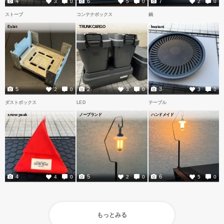
4
6
7
3
0
5
0
2
0
ストーブ
コンテナボックス
鍋
Esbit
TRUNKCARGO
Iwatani
5
2
3
2
0
3
0
3
0
ダストボックス
LED
テーブル
snow peak
ノーブランド
ハンドメイド
4
5
6
4
0
2
0
5
0
もっとみる