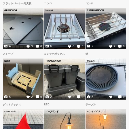
フラットバーナー用天板
コンロ
コンロ
GRANDOOR
Iwatani
CAMPINGMOON
4
6
7
3
0
6
0
2
0
ストーブ
コンテナボックス
鍋
Esbit
TRUNKCARGO
Iwatani
5
2
3
2
0
3
0
3
0
ダストボックス
LED
テーブル
snow peak
ノーブランド
ハンドメイド