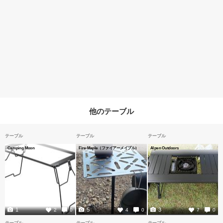
他のテーブル
テーブル
テーブル
テーブル
Camping Moon
Fire-Maple（ファイアーメイプル）
Alpen Outdoors
1
5
3
2
0
4
0
7
0