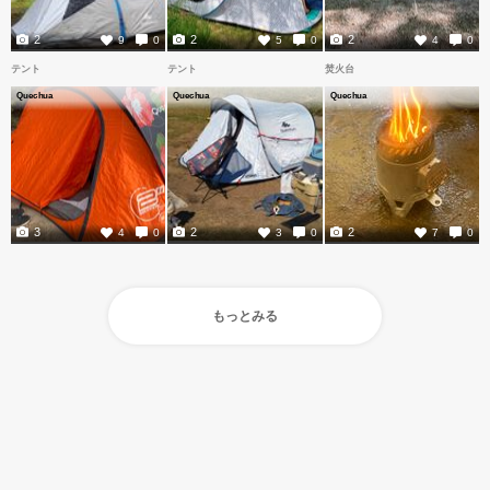
2
2
2
9
0
5
0
4
0
テント
テント
焚火台
Quechua
Quechua
Quechua
3
2
2
4
0
3
0
7
0
もっとみる