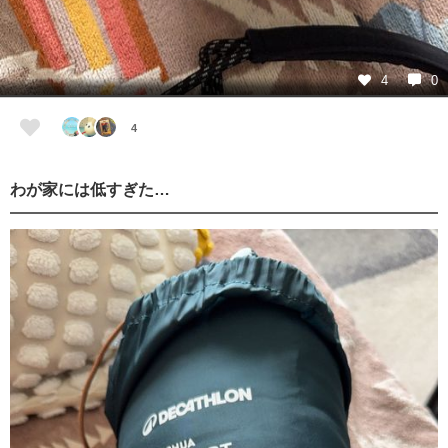
4
0
4
わが家には低すぎた…