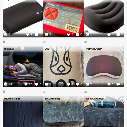
1
2
1
3
0
5
0
4
0
枕
枕
枕
Hikenture
DOD
TARAS BOULBA
14
3
2
10
0
4
0
5
0
枕
枕
枕
PEAKS&TREES
5050workshop
5050WORKSHOP