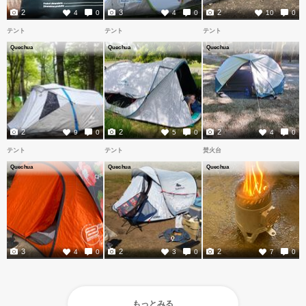
2
3
2
4
0
4
0
10
0
テント
テント
テント
Quechua
Quechua
Quechua
2
2
2
9
0
5
0
4
0
テント
テント
焚火台
Quechua
Quechua
Quechua
3
2
2
4
0
3
0
7
0
もっとみる