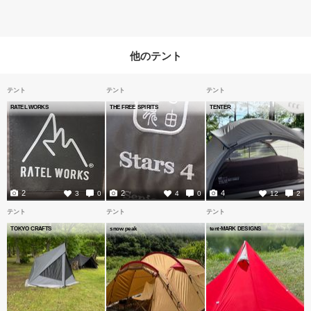
他のテント
テント
テント
テント
RATEL WORKS
THE FREE SPIRITS
TENTER
2
2
4
3
0
4
0
12
2
テント
テント
テント
TOKYO CRAFTS
snow peak
tent-MARK DESIGNS