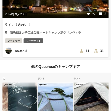
2024年9月28日
27
0
やすい！きれい！
[茨城県] 大子広域公園オートキャンプ場グリンヴィラ
ファミリー
フリーサイト
no-tenki
11
31
他のQuechuaのキャンプギア
枕
テント
テント
Quechua
Quechua
Quechua