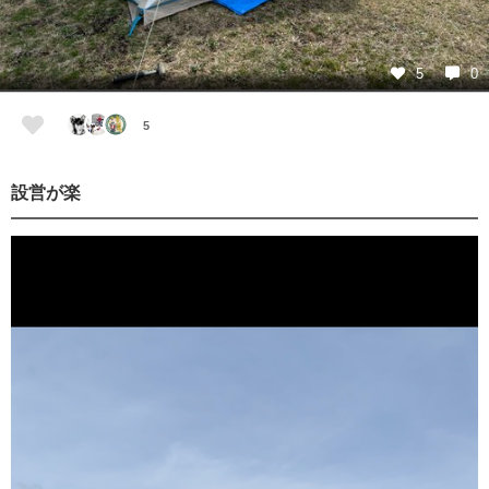
5
0
5
設営が楽