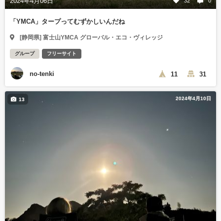
2024年4月06日
32
0
「YMCA」タープってむずかしいんだね
[静岡県] 富士山YMCA グローバル・エコ・ヴィレッジ
グループ
フリーサイト
no-tenki
11
31
2024年4月10日
13