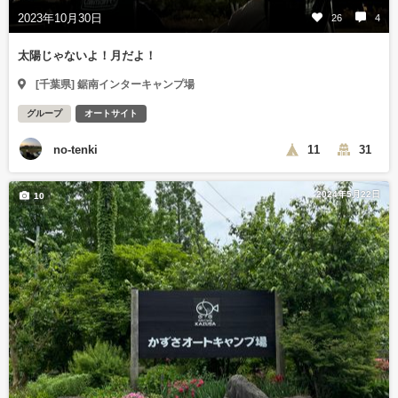
2023年10月30日
26
4
太陽じゃないよ！月だよ！
[千葉県] 鋸南インターキャンプ場
グループ
オートサイト
no-tenki
11
31
2024年5月22日
10