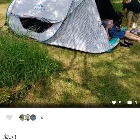
5
0
5
広い！