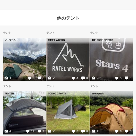
他のテント
テント
テント
テント
ノーブランド
RATEL WORKS
THE FREE SPIRITS
1
2
2
5
0
4
0
5
0
テント
テント
テント
TENTER
TOKYO CRAFTS
snow peak
4
2
1
12
2
8
0
6
0