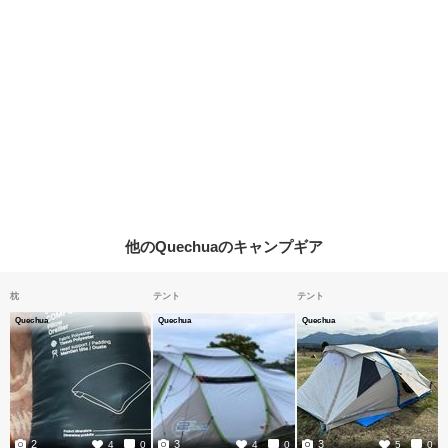
他のQuechuaのキャンプギア
枕
テント
テント
Quechua
Quechua
Quechua
2
3
3
4
0
4
0
5
0