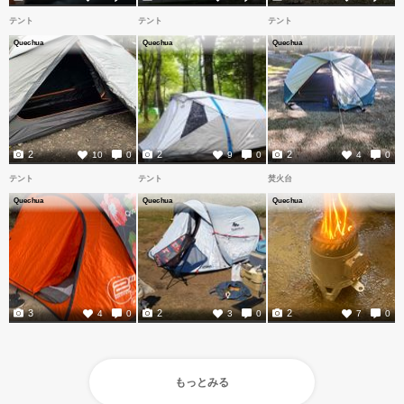
テント
テント
テント
Quechua
Quechua
Quechua
2
2
2
10
0
9
0
4
0
テント
テント
焚火台
Quechua
Quechua
Quechua
3
2
2
4
0
3
0
7
0
もっとみる