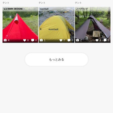
テント
テント
テント
tent-MARK DESIGNS
mont-bell
ノーブランド
4
1
2
9
0
7
0
4
0
もっとみる