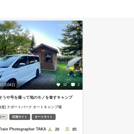
2025年10月7日
10月04日
32
2
そうや号を撮って地のモノを食すキャンプ
海道] ナポートパーク オートキャンプ場
リー
区画サイト
オートサイト
Train Photographer TAKA
20
85