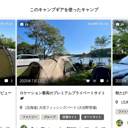
このキャンプギアを使ったキャンプ
5年7月1日
2025年7月13日
24
26
2025年7月12日
2025年
8
2
38
0
デビュー
ロケーション最高のプレミアムプライベートサイト
秋たび
🏕️
[北
[北海道] 大沼フィッシングパーク (大沼野営場)
ファミ
ファミリー
グループ
区画サイト
オートサイト