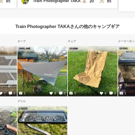
Train Photographer TAKA
85
20
85
Train Photographer TAKAさんの他のキャンプギア
タープ
チェア
クーラーボッ
UNIFLAME
OGAWA
DVERG
1
1
1
7
0
8
0
8
0
グリル
LOGOS