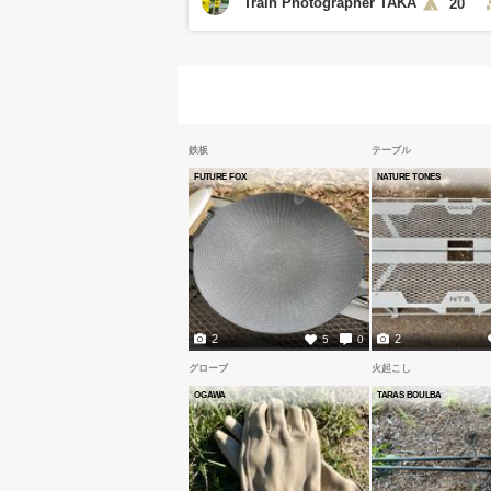
Train Photographer TAKA
20
鉄板
テーブル
FUTURE FOX
NATURE TONES
2
2
5
0
グローブ
火起こし
OGAWA
TARAS BOULBA