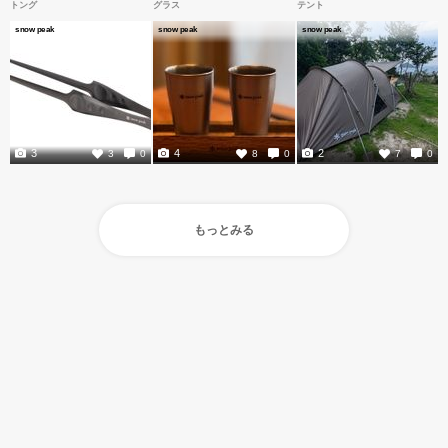
トング
グラス
テント
snow peak
snow peak
snow peak
3
4
2
3
0
8
0
7
0
もっとみる