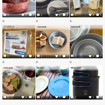
4
2
1
8
0
2
0
3
0
皿
皿
皿
ノーブランド
snow peak
snow peak
1
1
3
4
0
3
0
4
0
皿
皿
皿
snow peak
Nordisk
Whole earth
1
1
2
4
0
7
2
1
0