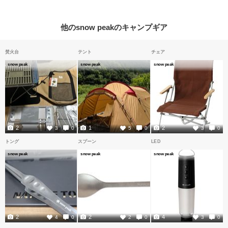
他のsnow peakのキャンプギア
焚火台
テント
チェア
snow peak
snow peak
snow peak
2
1
2
3
0
5
0
3
0
トング
スプーン
LED
snow peak
snow peak
snow peak
2
2
4
4
0
2
0
3
0