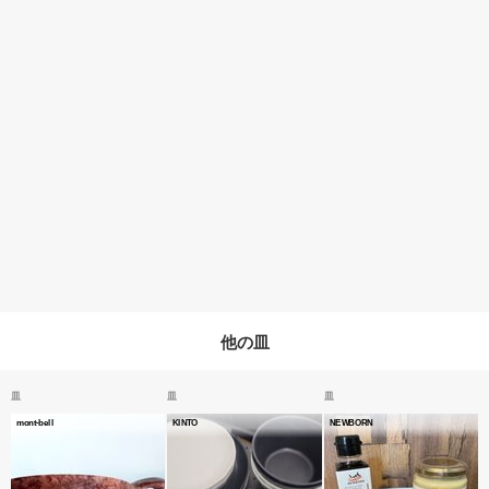
他の皿
皿
皿
皿
mont-bell
KINTO
NEWBORN