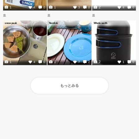
1
1
2
4
0
3
0
4
0
皿
皿
皿
snow peak
Nordisk
Whole earth
1
1
2
4
0
7
2
1
0
もっとみる