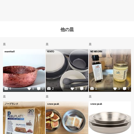
他の皿
皿
皿
皿
mont-bell
KINTO
NEWBORN
4
2
1
8
0
2
0
3
0
皿
皿
皿
ノーブランド
snow peak
snow peak