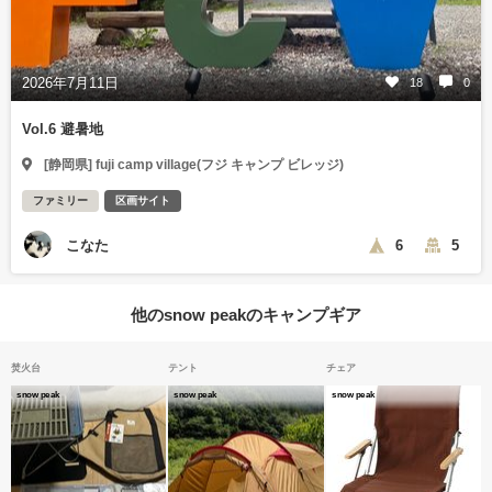
2026年7月11日
18
0
Vol.6 避暑地
[静岡県] fuji camp village(フジ キャンプ ビレッジ)
ファミリー
区画サイト
こなた
6
5
他のsnow peakのキャンプギア
焚火台
テント
チェア
snow peak
snow peak
snow peak