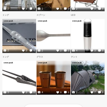
2
1
2
4
0
5
0
3
0
トング
スプーン
LED
snow peak
snow peak
snow peak
2
2
4
5
0
2
0
3
0
トング
グラス
テント
snow peak
snow peak
snow peak
3
4
2
3
0
8
0
7
0