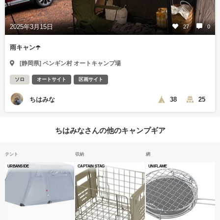
2025年3月15日
27
0
雨キャン☂️
[静岡県] ペンギン村 オートキャンプ場
ソロ
オートサイト
区画サイト
ちはみな
38
25
ちはみなさんの他のキャンプギア
テント
収納
網
URBANSIDE
CAPTAIN STAG
UNIFLAME