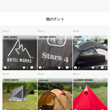
他のテント
テント
テント
テント
RATEL WORKS
THE FREE SPIRITS
TENTER
2
2
4
3
0
4
0
12
2
テント
テント
テント
TOKYO CRAFTS
snow peak
tent-MARK DESIGNS