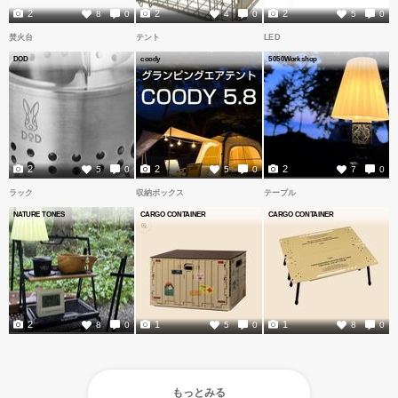
2
2
2
8
0
4
0
5
0
焚火台
テント
LED
DOD
coody
5050Workshop
2
2
2
5
0
5
0
7
0
ラック
収納ボックス
テーブル
NATURE TONES
CARGO CONTAINER
CARGO CONTAINER
2
1
1
8
0
5
0
8
0
もっとみる