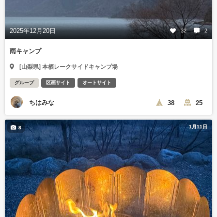
2025年12月20日
32
2
雨キャンプ
[山梨県] 本栖レークサイドキャンプ場
グループ
区画サイト
オートサイト
ちはみな
38
25
1月11日
8