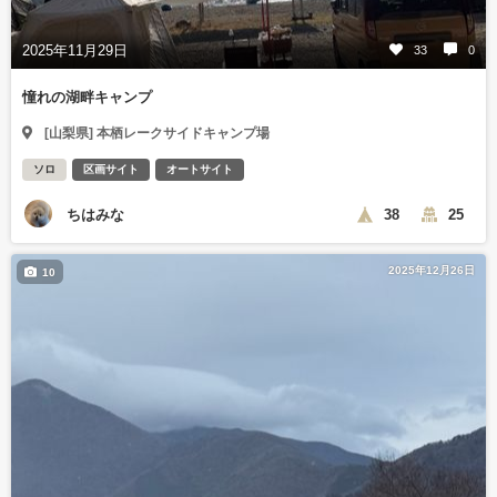
2025年11月29日
33
0
憧れの湖畔キャンプ
[山梨県] 本栖レークサイドキャンプ場
ソロ
区画サイト
オートサイト
ちはみな
38
25
2025年12月26日
10