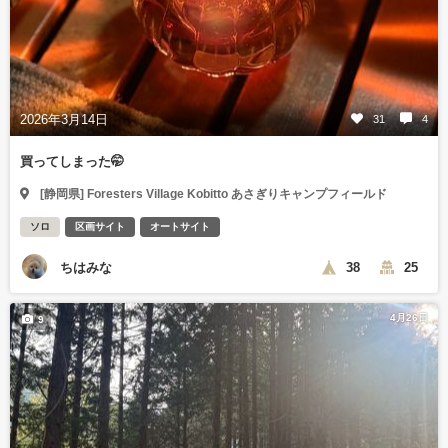
2026年3月14日
31
4
買ってしまった🤭
[静岡県] Foresters Village Kobitto あさぎりキャンプフィールド
ソロ
区画サイト
オートサイト
ちはみな
38
25
4月26日
9