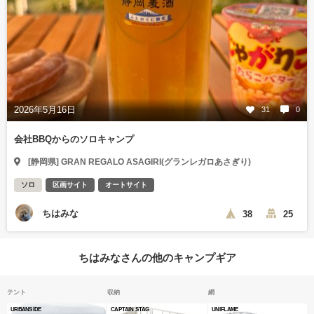
2026年5月16日
31
0
会社BBQからのソロキャンプ
[静岡県] GRAN REGALO ASAGIRI(グランレガロあさぎり)
ソロ
区画サイト
オートサイト
ちはみな
38
25
ちはみなさんの他のキャンプギア
テント
収納
網
URBANSIDE
CAPTAIN STAG
UNIFLAME