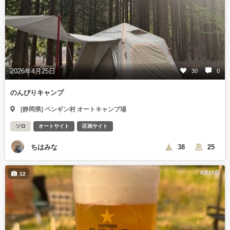
2026年4月25日
30
0
のんびりキャンプ
[静岡県] ペンギン村 オートキャンプ場
ソロ
オートサイト
区画サイト
ちはみな
38
25
5月17日
12