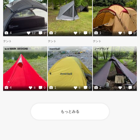
4
2
1
12
2
7
0
5
0
テント
テント
テント
tent-MARK DESIGNS
mont-bell
ノーブランド
4
1
2
8
0
6
0
3
0
もっとみる