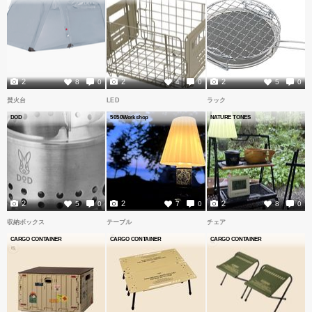
2
2
2
8
0
4
0
5
0
焚火台
LED
ラック
DOD
5050Workshop
NATURE TONES
2
2
2
5
0
7
0
8
0
収納ボックス
テーブル
チェア
CARGO CONTAINER
CARGO CONTAINER
CARGO CONTAINER