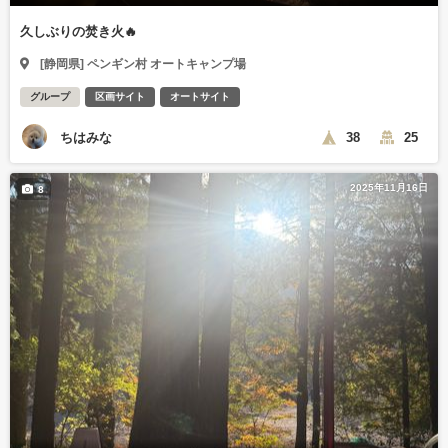
久しぶりの焚き火🔥
[静岡県] ペンギン村 オートキャンプ場
グループ
区画サイト
オートサイト
ちはみな
38
25
2025年11月16日
8