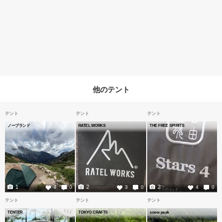
他のテント
テント
テント
テント
ノーブランド
RATEL WORKS
THE FREE SPIRITS
1
2
2
4
0
3
0
4
0
テント
テント
テント
TENTER
TOKYO CRAFTS
snow peak