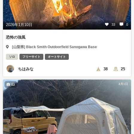
2026年1月10日
33
0
恐怖の強風
[山梨県] Black Smith Outdoorfield Sanogawa Base
ソロ
フリーサイト
オートサイト
ちはみな
38
25
3月1日
12