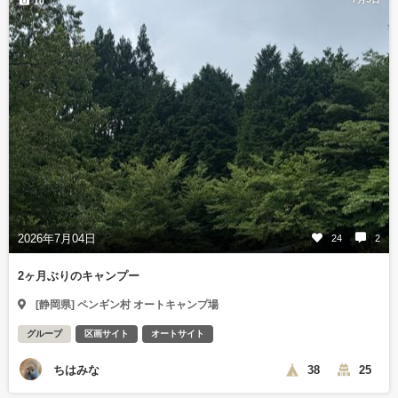
10
2026年7月04日
24
2
2ヶ月ぶりのキャンプー
[静岡県] ペンギン村 オートキャンプ場
グループ
区画サイト
オートサイト
ちはみな
38
25