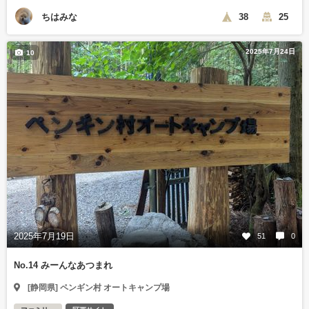
ちはみな
38
25
2025年7月24日
10
2025年7月19日
51
0
No.14 みーんなあつまれ
[静岡県] ペンギン村 オートキャンプ場