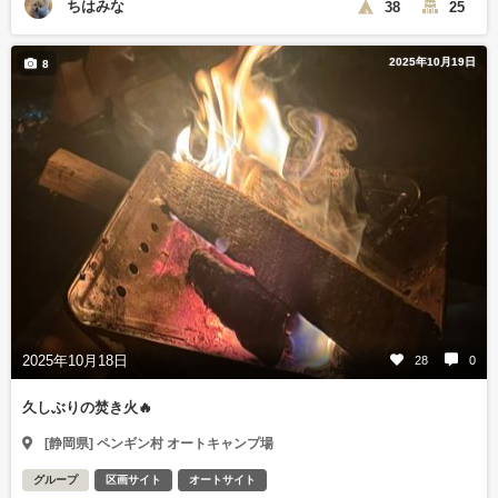
ちはみな
38
25
2025年10月19日
8
2025年10月18日
28
0
久しぶりの焚き火🔥
[静岡県] ペンギン村 オートキャンプ場
グループ
区画サイト
オートサイト