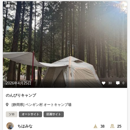
4月26日
9
2026年4月25日
30
0
のんびりキャンプ
[静岡県] ペンギン村 オートキャンプ場
ソロ
オートサイト
区画サイト
ちはみな
38
25