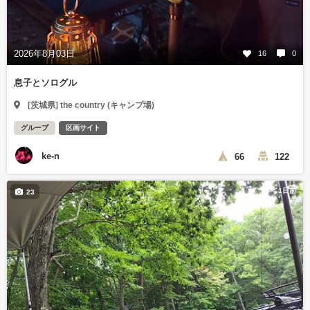
2026年8月03日
16
0
息子とソログル
[茨城県] the country (キャンプ場)
グループ
区画サイト
ke-n
66
122
1日前
23