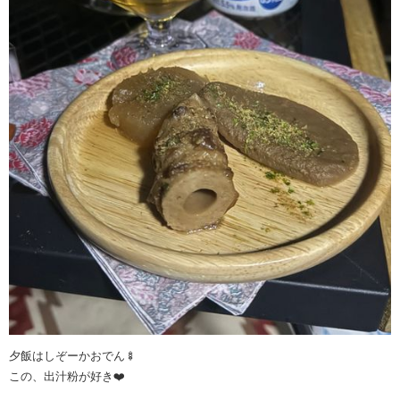
夕飯はしぞーかおでん🍢
この、出汁粉が好き❤️