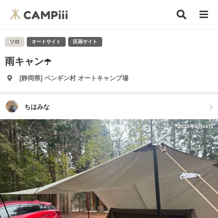
ソロ
オートサイト
区画サイト
雨キャン☂️
[静岡県] ペンギン村 オートキャンプ場
ちはみな
2025年3月16日