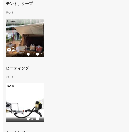
テント、タープ
テント
Hilander
2
1
0
ヒーティング
バーナー
SOTO
2
4
0