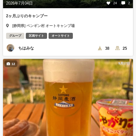
2026年7月04日
24
2
2ヶ月ぶりのキャンプー
[静岡県] ペンギン村 オートキャンプ場
グループ
区画サイト
オートサイト
ちはみな
38
25
5月17日
12