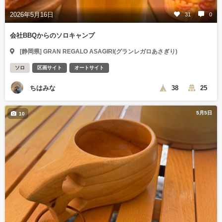
2026年5月16日
31
0
会社BBQからのソロキャンプ
[静岡県] GRAN REGALO ASAGIRI(グランレガロあさぎり)
ソロ
区画サイト
オートサイト
ちはみな
38
25
5月5日
10