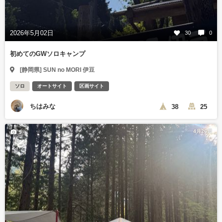
2026年5月02日
30
0
初めてのGWソロキャンプ
[静岡県] SUN no MORI 伊豆
ソロ
オートサイト
区画サイト
ちはみな
38
25
4月26日
9