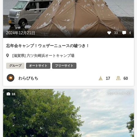
2024年12月21日
33
4
忘年会キャンプ！ウェザーニュースの嘘つき！
[滋賀県] 六ツ矢崎浜オートキャンプ場
グループ
オートサイト
フリーサイト
わらびもち
17
60
2025年10月15日
10