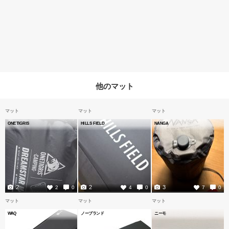
他のマット
マット
マット
マット
ONETIGRIS
HILLS FIELD
NANGA
2
2
3
2
0
4
0
7
0
マット
マット
マット
WAQ
ノーブランド
ニーモ