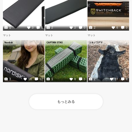
1
2
2
3
0
2
0
6
0
マット
マット
マット
Nordisk
CAPTAIN STAG
ツキノワグマ
3
1
2
18
12
8
0
17
8
もっとみる