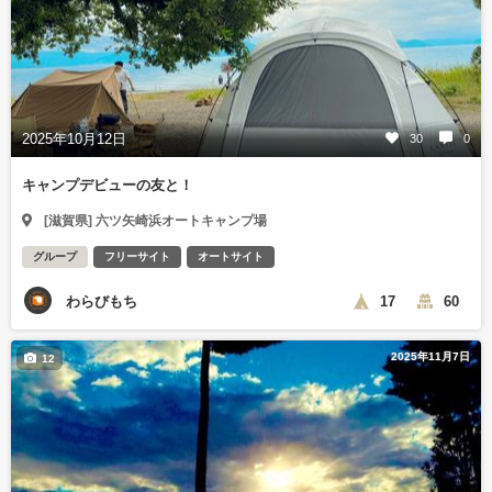
2025年10月12日
30
0
キャンプデビューの友と！
[滋賀県] 六ツ矢崎浜オートキャンプ場
グループ
フリーサイト
オートサイト
わらびもち
17
60
2025年11月7日
12