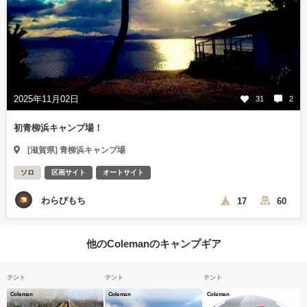
2025年11月02日
31
2
初青柳浜キャンプ場！
[滋賀県] 青柳浜キャンプ場
ソロ
区画サイト
オートサイト
わらびもち
17
60
他のColemanのキャンプギア
テント
テント
テント
Coleman
Coleman
Coleman