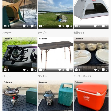
1
1
7
4
0
5
0
3
0
バーナー
テーブル
食器セット
Coleman
Coleman
Coleman
6
3
3
9
0
2
0
3
0
バーナー
ランタン
クーラーボックス
Coleman
Coleman
Coleman