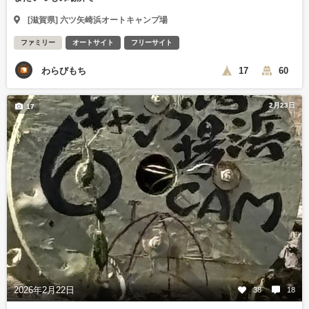
[滋賀県] 六ツ矢崎浜オートキャンプ場
ファミリー
オートサイト
フリーサイト
わらびもち
17
60
2月23日
17
2026年2月22日
38
18