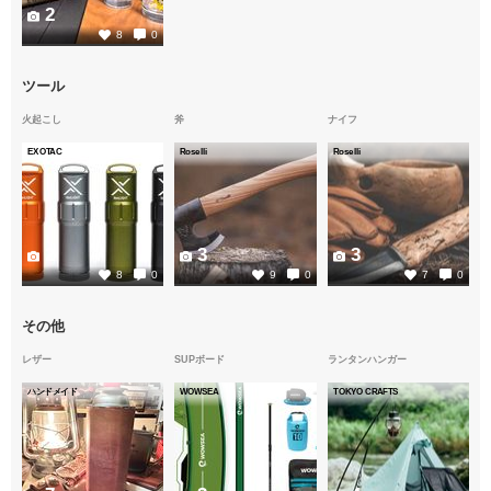
2
8
0
ツール
火起こし
斧
ナイフ
EXOTAC
Roselli
Roselli
2
3
3
8
0
9
0
7
0
その他
レザー
SUPボード
ランタンハンガー
ハンドメイド
WOWSEA
TOKYO CRAFTS