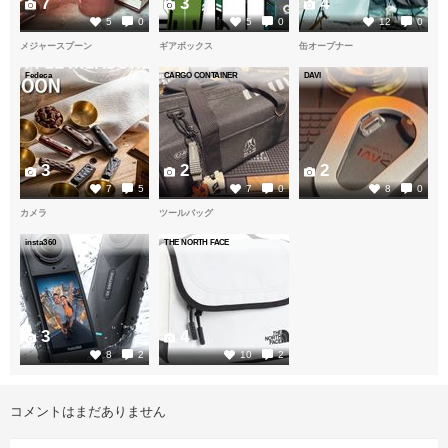
7
3
4
5
0
5
0
12
0
メジャースプーン
ギアボックス
缶オープナー
Fedeca
CARGO CONTAINER
DAVI
3
2
2
7
5
7
0
8
0
カメラ
ツールバッグ
insta360
THE NORTH FACE
3
4
8
2
10
2
コメントはまだありません