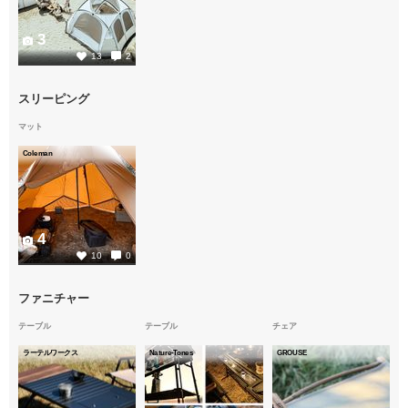
3
13
2
スリーピング
マット
Coleman
4
10
0
ファニチャー
テーブル
テーブル
チェア
ラーテルワークス
Nature-Tones
GROUSE