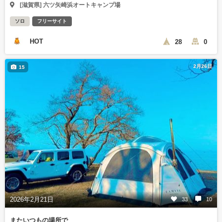
[滋賀県] 六ツ矢崎浜オートキャンプ場
ソロ
フリーサイト
HOT
28
0
2月26日
15
2026年2月21日
33
10
またいつもの場所で