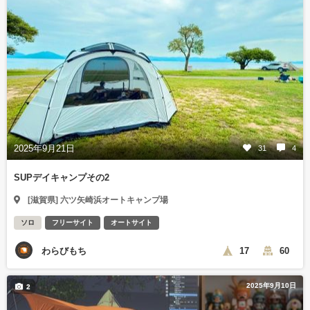
2025年9月21日
31
4
SUPデイキャンプその2
[滋賀県] 六ツ矢崎浜オートキャンプ場
ソロ
フリーサイト
オートサイト
わらびもち
17
60
2025年9月10日
2