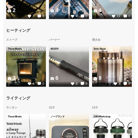
2
4
4
7
0
8
0
11
0
ヒーティング
ストーブ
バーナー
焚火台
ThousWinds
AS2OV
Solo Stove
3
6
8
4
0
8
0
6
0
ライティング
ランタン
LED
LED
ThousWinds
ノーブランド
5050Workshop