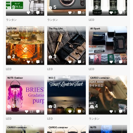
3
5
3
5
0
7
0
7
0
ランタン
ランタン
LED
NATURA
The Fog Lifts
All Spark
2
3
5
8
0
9
2
6
0
LED
LED
LED
NUTS Outdoor
M.O.C
CARGO container
3
3
4
13
0
9
0
8
0
LED
LED
ランタン
CARGO container
CARGO container
NUTS