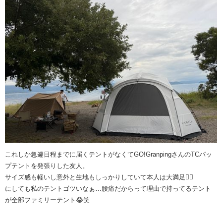
これしか急遽日程までに届くテントがなくてGO!GranpingさんのTCパッ
プテントを発張りした友人。
サイズ感も軽いし意外と生地もしっかりしていて本人は大満足🙆‍♂️
にしても私のテントゴツいなぁ…腰痛だからって理由で持ってるテント
が全部ファミリーテント😂笑