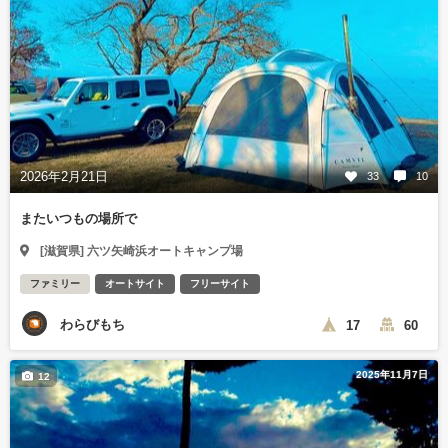
2026年2月21日
33
10
またいつもの場所で
[滋賀県] 六ツ矢崎浜オートキャンプ場
ファミリー
オートサイト
フリーサイト
わらびもち
17
60
2025年11月7日
12