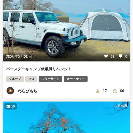
2026年3月20日
32
0
バースデーキャンプ兼爆風リベンジ！
グループ
ソロ
フリーサイト
オートサイト
わらびもち
17
60
2月26日
15