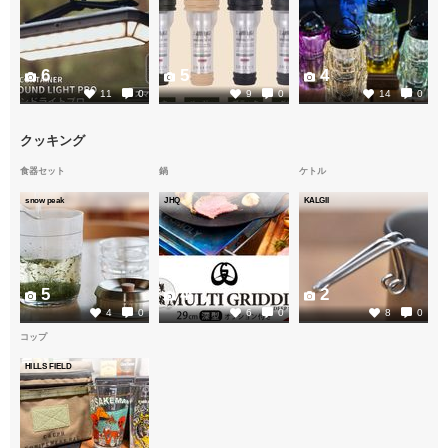
6
5
4
11
0
9
0
14
0
クッキング
食器セット
鍋
ケトル
snow peak
JHQ
KALGII
5
4
2
4
0
6
0
8
0
コップ
HILLS FIELD