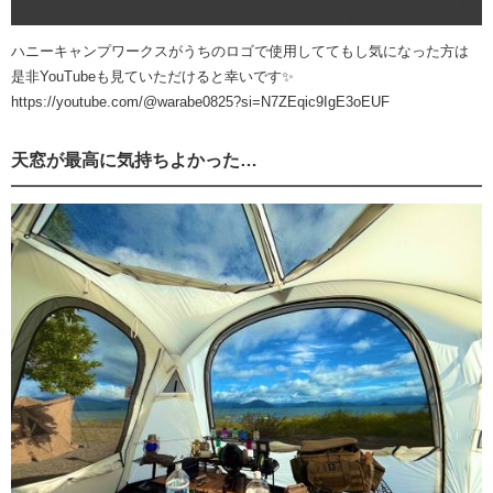
ハニーキャンプワークスがうちのロゴで使用しててもし気になった方は
是非YouTubeも見ていただけると幸いです✨
https://youtube.com/@warabe0825?si=N7ZEqic9IgE3oEUF
天窓が最高に気持ちよかった…