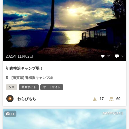
2025年11月02日
31
2
初青柳浜キャンプ場！
[滋賀県] 青柳浜キャンプ場
ソロ
区画サイト
オートサイト
わらびもち
17
60
2025年9月26日
11