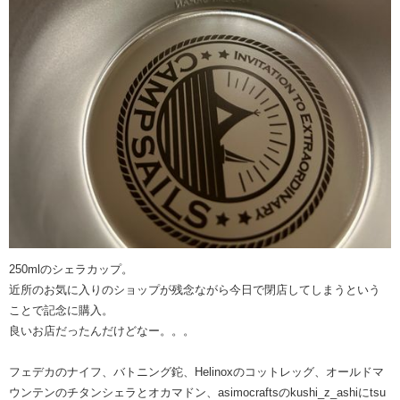
250mlのシェラカップ。
近所のお気に入りのショップが残念ながら今日で閉店してしまうという
ことで記念に購入。
良いお店だったんだけどなー。。。
フェデカのナイフ、バトニング鉈、Helinoxのコットレッグ、オールドマ
ウンテンのチタンシェラとオカマドン、asimocraftsのkushi_z_ashiにtsu