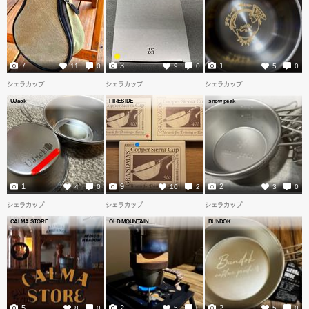
7
3
1
11
0
9
0
5
0
シェラカップ
シェラカップ
シェラカップ
UJack
FIRESIDE
snow peak
1
9
2
4
0
10
2
3
0
シェラカップ
シェラカップ
シェラカップ
CALMA STORE
OLD MOUNTAIN
BUNDOK
5
2
2
8
0
5
0
5
0