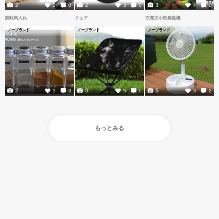
2
2
3
3
0
3
0
4
0
調味料入れ
チェア
充電式小型扇風機
ノーブランド
ノーブランド
ノーブランド
2
3
5
3
0
5
0
3
2
もっとみる