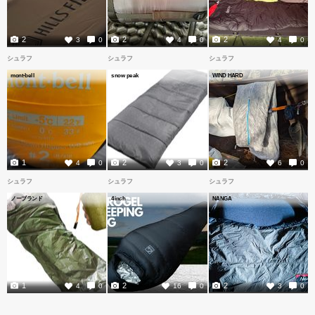
2
2
2
3
0
4
0
4
0
シュラフ
シュラフ
シュラフ
mont-bell
snow peak
WIND HARD
1
2
2
4
0
3
0
6
0
シュラフ
シュラフ
シュラフ
ノーブランド
4inch
NANGA
1
2
2
4
0
16
0
3
0