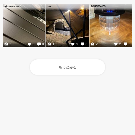
alpen outdoors
boc
BAREBONES
2
1
2
5
0
3
0
2
0
もっとみる