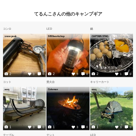
てるんこさんの他のキャンプギア
コンロ
LED
鍋
snow peak
5050workshop
CAPTAIN STAG
2
2
2
3
0
5
0
1
0
コット
焚火台
キャリーカート
waq
Coleman
waq
1
1
1
3
0
3
0
3
0
テーブル
テント
LED