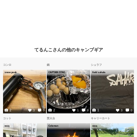
てるんこさんの他のキャンプギア
コンロ
鍋
シュラフ
snow peak
CAPTAIN STAG
field sahala
2
2
1
3
0
1
0
3
0
コット
焚火台
キャリーカート
waq
Coleman
waq