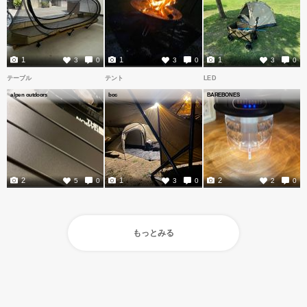
1
1
1
3
0
3
0
3
0
テーブル
テント
LED
alpen outdoors
boc
BAREBONES
2
1
2
5
0
3
0
2
0
もっとみる