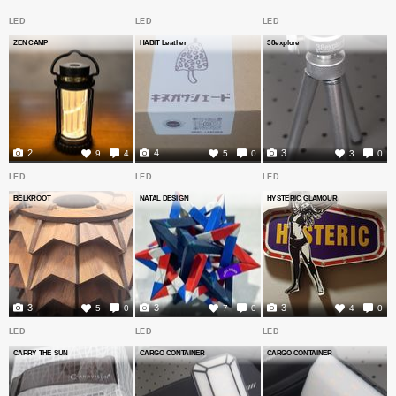
LED
LED
LED
ZEN CAMP
HABIT Leather
38explore
2
4
3
9
4
5
0
3
0
LED
LED
LED
BELKROOT
NATAL DESIGN
HYSTERIC GLAMOUR
3
3
3
5
0
7
0
4
0
LED
LED
LED
CARRY THE SUN
CARGO CONTAINER
CARGO CONTAINER