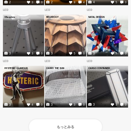
2
2
4
3
0
9
4
5
0
LED
LED
LED
38explore
BELKROOT
NATAL DESIGN
3
3
3
3
0
5
0
7
0
LED
LED
LED
HYSTERIC GLAMOUR
CARRY THE SUN
CARGO CONTAINER
3
3
3
4
0
3
0
3
0
もっとみる