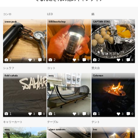
コンロ
LED
鍋
snow peak
5050workshop
CAPTAIN STAG
2
2
2
3
0
5
0
1
0
シュラフ
コット
焚火台
field sahala
waq
Coleman
1
1
1
3
0
3
0
3
0
キャリーカート
テーブル
テント
waq
alpen outdoors
boc