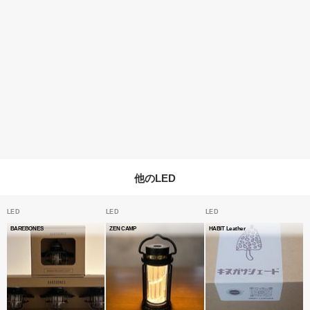
他のLED
LED
LED
LED
BAREBONES
ZEN CAMP
HABIT Leather