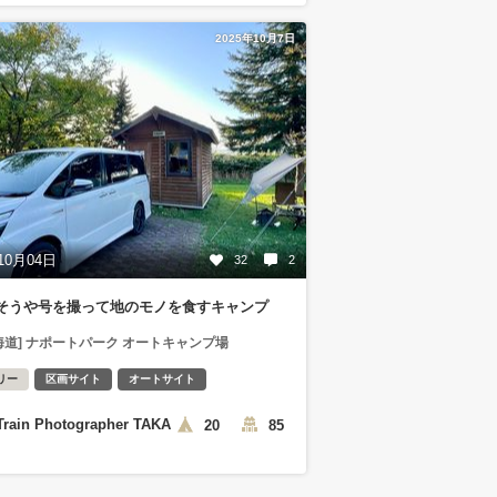
2025年10月7日
10月04日
32
2
そうや号を撮って地のモノを食すキャンプ
海道] ナポートパーク オートキャンプ場
リー
区画サイト
オートサイト
Train Photographer TAKA
20
85