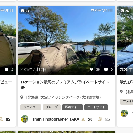
5年7月1日
2025年7月13日
24
26
2025年7月12日
2025年
8
2
38
0
デビュー
ロケーション最高のプレミアムプライベートサイト
秋たび
🏕️
[北
[北海道] 大沼フィッシングパーク (大沼野営場)
ファミ
ファミリー
グループ
区画サイト
オートサイト
Train Photographer TAKA
85
20
85