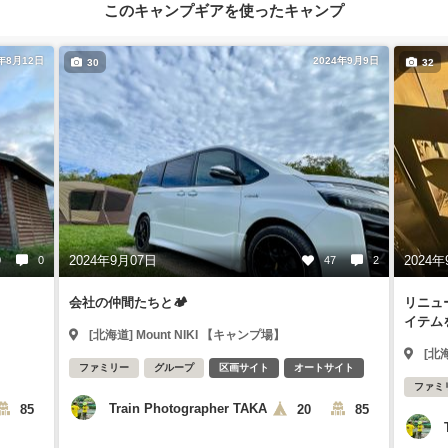
このキャンプギアを使ったキャンプ
4年8月12日
2024年9月9日
30
32
2024年9月07日
2024年
0
0
47
2
会社の仲間たちと🏕️
リニュ
イテム
[北海道] Mount NIKI 【キャンプ場】
[北
ファミリー
グループ
区画サイト
オートサイト
ファミ
Train Photographer TAKA
85
20
85