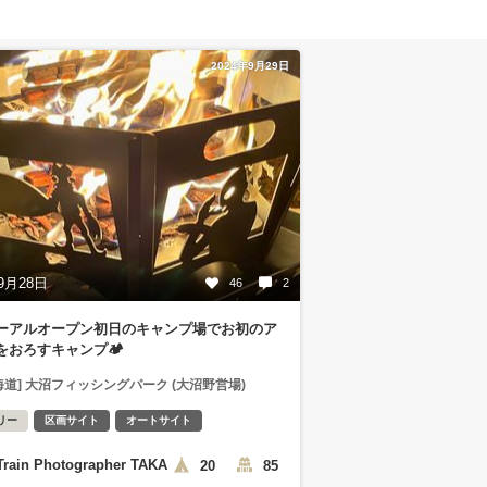
2024年9月29日
9月28日
46
2
ーアルオープン初日のキャンプ場でお初のア
をおろすキャンプ🏕️
海道] 大沼フィッシングパーク (大沼野営場)
リー
区画サイト
オートサイト
Train Photographer TAKA
20
85