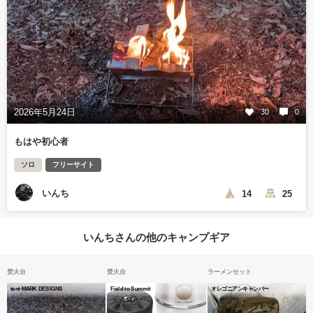
2026年5月24日
30
0
もはや初心者
ソロ
フリーサイト
いんち
14
25
いんちさんの他のキャンプギア
焚火台
焚火台
ラーメンセット
tent-MARK DESIGNS
Field to Summit
オレゴニアンキャンパー