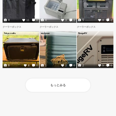
4
4
5
11
0
3
0
3
0
クーラーボックス
クーラーボックス
クーラーボックス
Tokyo crafts
workman
BougeRV
6
1
2
8
0
2
0
5
0
もっとみる