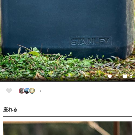
7
0
7
座れる