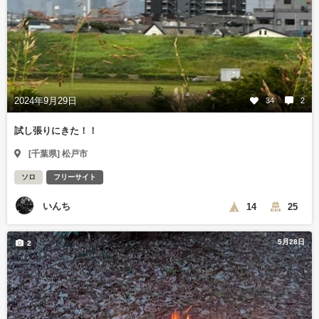
2024年9月29日
34
2
試し張りにきた！！
[千葉県] 松戸市
ソロ
フリーサイト
いんち
14
25
5月28日
2