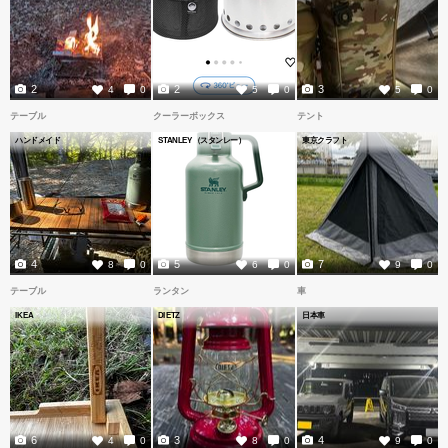
2
2
3
4
0
5
0
5
0
テーブル
クーラーボックス
テント
ハンドメイド
STANLEY（スタンレー）
東京クラフト
4
5
7
8
0
6
0
9
0
テーブル
ランタン
車
IKEA
DIETZ
日本車
6
3
4
4
0
8
0
9
0