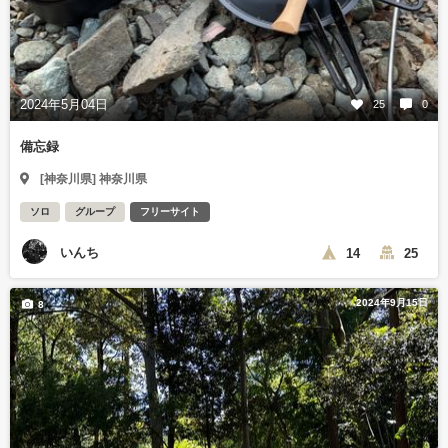
2024年5月04日
25
0
備忘録
[神奈川県] 神奈川県
ソロ
グループ
フリーサイト
いんち
14
25
2024年9月15日
8