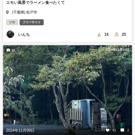
エモい風景でラーメン食べたくて
[千葉県] 松戸市
ソロ
フリーサイト
いんち
14
25
2024年11月10日
11
2024年11月09日
41
2