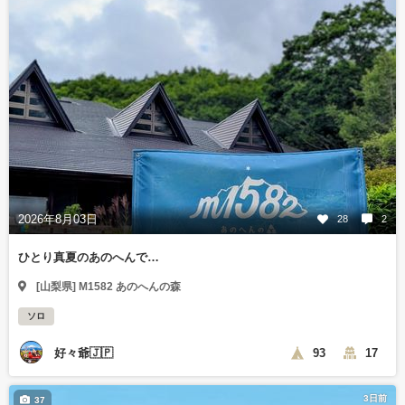
2026年8月03日
28
2
ひとり真夏のあのへんで…
[山梨県] M1582 あのへんの森
ソロ
好々爺🇯🇵
93
17
3日前
37