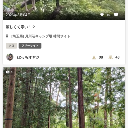
2026年8月04日
15
0
涼しくて寒い！？
[埼玉県] 月川荘キャンプ場 林間サイト
ソロ
フリーサイト
ぼっちオヤジ
98
43
2日前
3