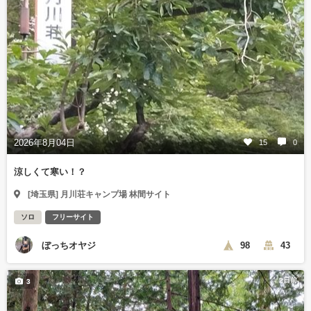
2026年8月04日
15
0
涼しくて寒い！？
[埼玉県] 月川荘キャンプ場 林間サイト
ソロ
フリーサイト
ぼっちオヤジ
98
43
2日前
3