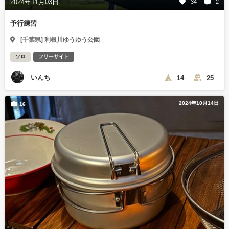
2024年11月03日
34
2
予行練習
[千葉県] 利根川ゆうゆう公園
ソロ
フリーサイト
いんち
14
25
2024年10月14日
16