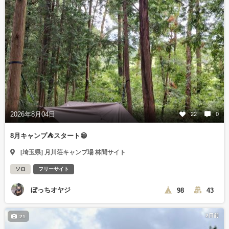
2026年8月04日
22
0
8月キャンプ⛺️スタート😁
[埼玉県] 月川荘キャンプ場 林間サイト
ソロ
フリーサイト
ぼっちオヤジ
98
43
2日前
21