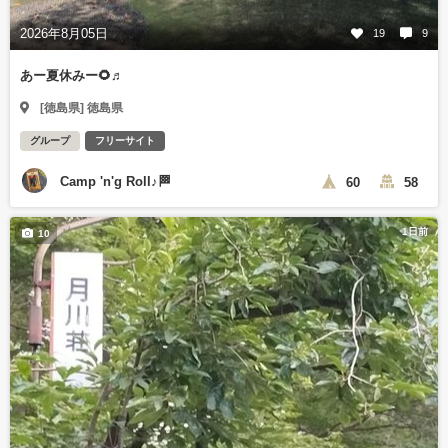
2026年8月05日
19
9
あー夏休みー🌻♬
[徳島県] 徳島県
グループ
フリーサイト
Camp 'n'g Roll♪🏁
60
58
1日前
10