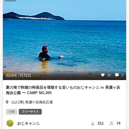
2026年7月31日
32
2
夏の海で秋穂の特産品を堪能する旨いものおじキャン△ in 美濃ヶ浜
海浜公園 〜 CAMP NO.205
[山口県] 美濃ケ浜海浜広場
ソロ
フリーサイト
おじキャン△
211
74