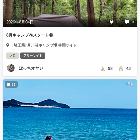
2026年8月04日
22
0
8月キャンプ⛺️スタート😁
[埼玉県] 月川荘キャンプ場 林間サイト
ソロ
フリーサイト
ぼっちオヤジ
98
43
3日前
37