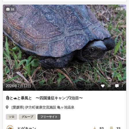
4日前
32
2026年7月12日
36
7
🗿と🐢と暴風と 〜四国遠征キャンプ2泊目〜
[愛媛県] 伊方町健康交流施設 亀ヶ池温泉
ソロ
グループ
フリーサイト
ヒゲキャン
52
33