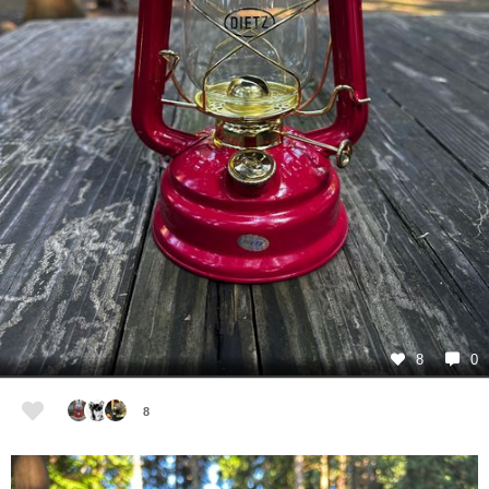
8
0
8