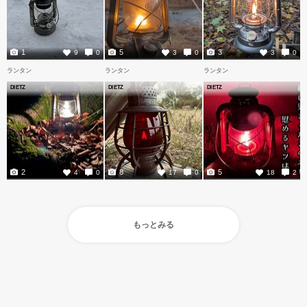
1
5
3
9
0
3
0
3
0
ランタン
ランタン
ランタン
DIETZ
DIETZ
DIETZ
2
8
5
4
0
17
0
18
2
もっとみる