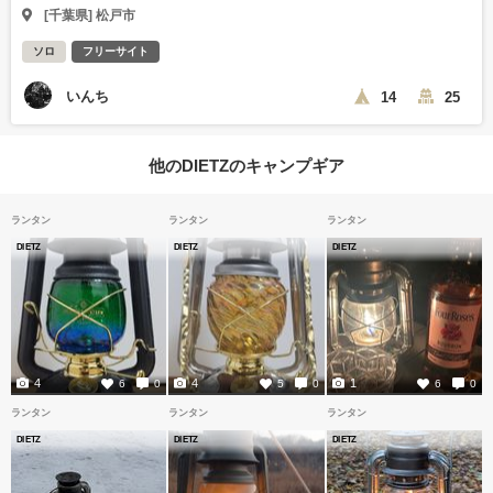
[千葉県] 松戸市
ソロ
フリーサイト
いんち
14
25
他のDIETZのキャンプギア
ランタン
ランタン
ランタン
DIETZ
DIETZ
DIETZ
4
4
1
6
0
5
0
6
0
ランタン
ランタン
ランタン
DIETZ
DIETZ
DIETZ