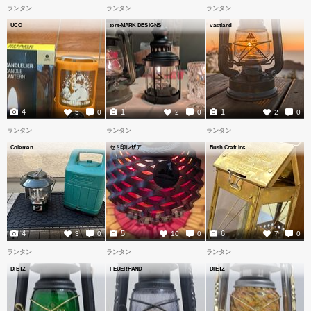
ランタン
ランタン
ランタン
UCO
tent-MARK DESIGNS
vastland
4
1
1
5
0
2
0
2
0
ランタン
ランタン
ランタン
Coleman
セミ印レザア
Bush Craft Inc.
4
5
6
3
0
10
0
7
0
ランタン
ランタン
ランタン
DIETZ
FEUERHAND
DIETZ