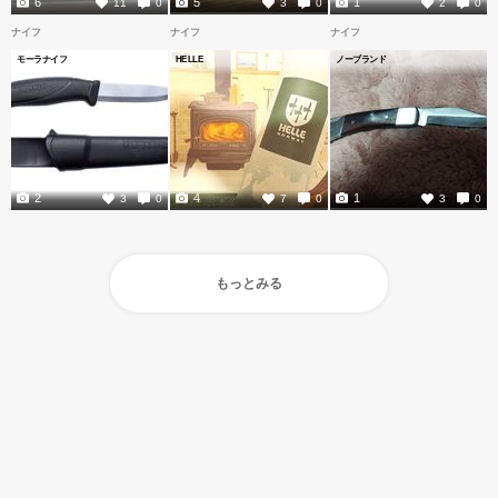
6
5
1
11
0
3
0
2
0
ナイフ
ナイフ
ナイフ
モーラナイフ
HELLE
ノーブランド
2
4
1
3
0
7
0
3
0
もっとみる