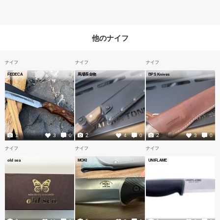
他のナイフ
ナイフ
ナイフ
ナイフ
FEDECA
馬場長金物
BPS Knives
1
2
2
3
0
4
0
3
0
ナイフ
ナイフ
ナイフ
old sea
MOKI
UNIFLAME