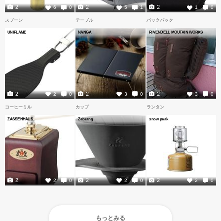
2
2
2
6
0
5
1
1
0
スプーン
テーブル
バックパック
UNIFLAME
NANGA
RIVENDELL MOUTAIN WORKS
2
2
2
2
0
3
0
3
0
コーヒーミル
カップ
ランタン
ZASSENHAUS
Zebrang
snow peak
2
2
2
2
0
2
0
2
0
もっとみる