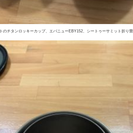
トのチタンロッキーカップ、エバニューEBY152、シートゥーサミット折り