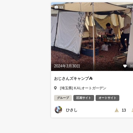
202
13
2024年3月30日
3
おじさんズキャンプ⛺
[埼玉県] KALオートガーデン
グループ
区画サイト
オートサイト
ひさし
13