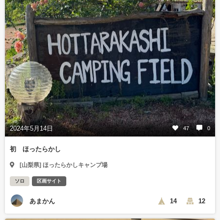
2024年5月14日
47
0
初 ほったらかし
[山梨県] ほったらかしキャンプ場
ソロ
区画サイト
あまかん
14
12