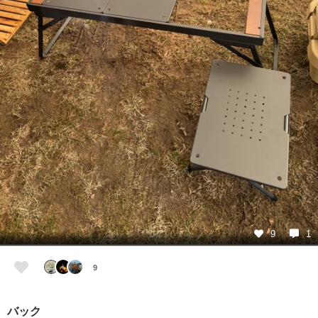
9
1
9
バック