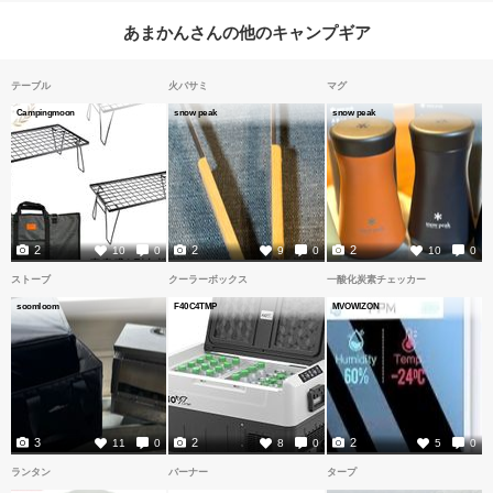
あまかんさんの他のキャンプギア
テーブル
火バサミ
マグ
Campingmoon
snow peak
snow peak
2
2
2
10
0
9
0
10
0
ストーブ
クーラーボックス
一酸化炭素チェッカー
soomloom
F40C4TMP
MVOWIZON
3
2
2
11
0
8
0
5
0
ランタン
バーナー
タープ