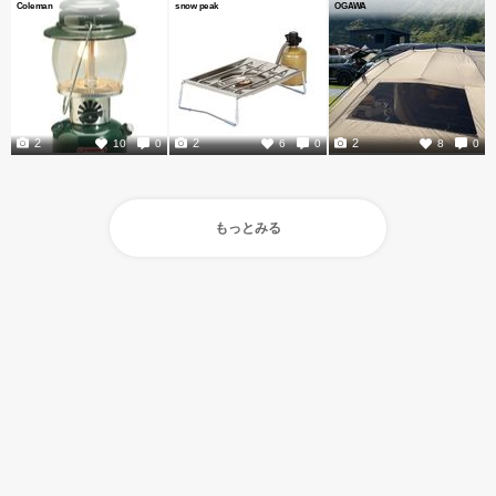
Coleman
snow peak
OGAWA
2
2
2
10
0
6
0
8
0
もっとみる