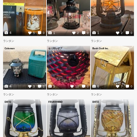
4
1
1
5
0
2
0
2
0
ランタン
ランタン
ランタン
Coleman
セミ印レザア
Bush Craft Inc.
4
5
6
3
0
10
0
7
0
ランタン
ランタン
ランタン
DIETZ
FEUERHAND
DIETZ