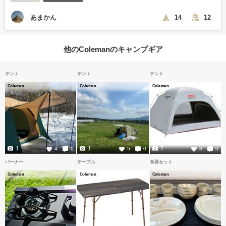
あまかん
14
12
他のColemanのキャンプギア
テント
テント
テント
Coleman
Coleman
Coleman
1
1
7
4
0
5
0
3
0
バーナー
テーブル
食器セット
Coleman
Coleman
Coleman